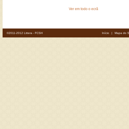
Ver em todo o ecrã
©2011-2012 Littera - FCSH
Início
|
Mapa do S