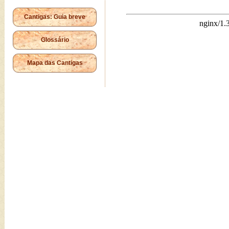
Cantigas: Guia breve
Glossário
Mapa das Cantigas