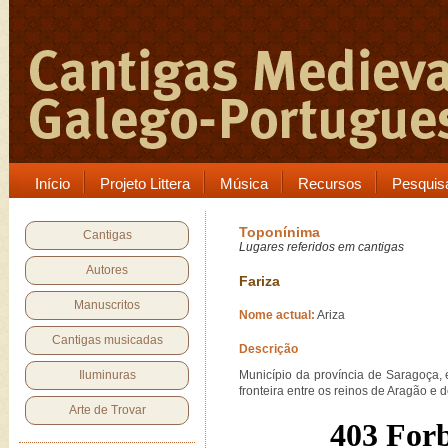
Início
Projeto Littera
Música
Recursos
Pesquis
Toponínima
Cantigas
Lugares referidos em cantigas
Autores
Fariza
Manuscritos
Nome actual:
Ariza
Cantigas musicadas
Descrição
Iluminuras
Município da província de Saragoça, e
fronteira entre os reinos de Aragão e 
Arte de Trovar