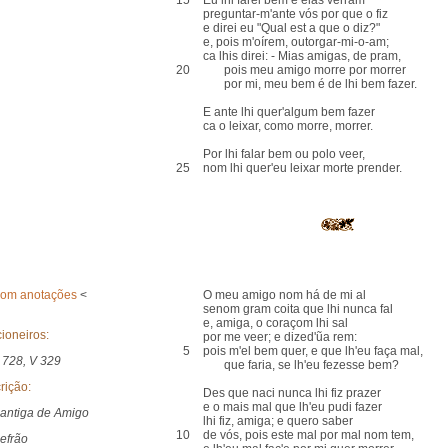
15
Eu lhi farei bem e elas verrám
preguntar-m'ante vós por que o fiz
e direi eu "Qual est a que o diz?"
e, pois m'oírem, outorgar-mi-o-am;
ca lhis direi: - Mias amigas, de pram,
20
pois meu amigo morre por morrer
por mi, meu bem é de lhi bem fazer.
E ante lhi quer'algum bem fazer
ca o leixar, como morre, morrer.
Por lhi falar bem ou polo veer,
25
nom lhi quer'eu leixar morte prender.
com anotações
<
O meu amigo nom há de mi al
senom gram coita que lhi nunca fal
e, amiga, o coraçom lhi sal
ioneiros:
por me veer; e dized'ũa rem:
5
pois m'el bem quer, e que lh'eu faça mal,
 728, V 329
que faria, se lh'eu fezesse bem?
rição:
Des que naci nunca lhi fiz prazer
e o mais mal que lh'eu pudi fazer
antiga de Amigo
lhi fiz, amiga; e quero saber
10
de vós, pois este mal por mal nom tem,
efrão