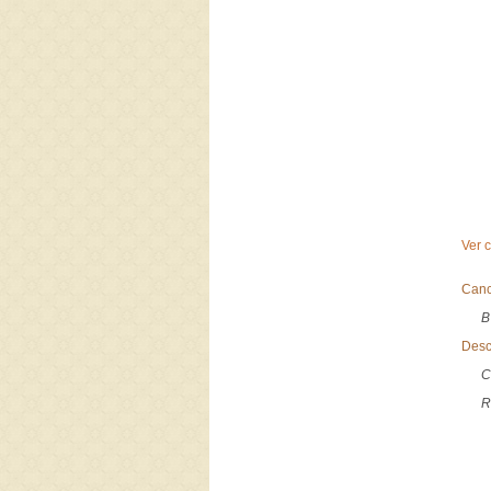
Ver 
Canc
B
Desc
C
R