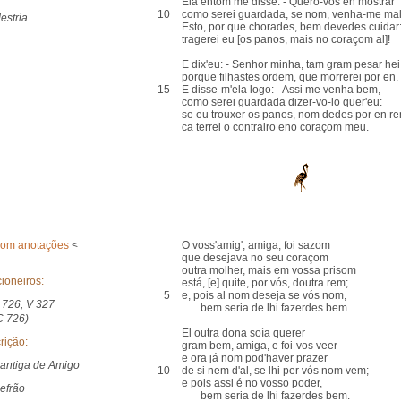
Ela entom me disse: - Quero-vos en mostrar
10
como serei guardada, se nom, venha-me mal
estria
Esto, por que chorades, bem devedes cuidar
tragerei eu [os panos, mais no coraçom al]!
E dix'eu: - Senhor minha, tam gram pesar hei
porque filhastes ordem, que morrerei por en.
15
E disse-m'ela logo: - Assi me venha bem,
como serei guardada dizer-vo-lo quer'eu:
se eu trouxer os panos, nom dedes por en re
ca terrei o contrairo eno coraçom meu.
com anotações
<
O voss'amig', amiga, foi sazom
que desejava no seu coraçom
outra molher, mais em vossa prisom
ioneiros:
está, [e] quite, por vós, doutra rem;
5
e, pois al nom deseja se vós nom,
 726, V 327
bem seria de lhi fazerdes bem.
C 726)
El outra dona soía querer
rição:
gram bem, amiga, e foi-vos veer
e ora já nom pod'haver prazer
antiga de Amigo
10
de si nem d'al, se lhi per vós nom vem;
e pois assi é no vosso poder,
efrão
bem seria de lhi fazerdes bem.