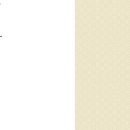
!
:
 en,
m,