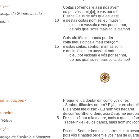
rição:
Coitas sofremos, e assi nos avém:
eu por vós, amig[o], e vós por mi!
antiga de Género incerto
E sabe Deus de nós que est assi;
10
e destas coitas nom sei eu muit'en,
efrão
d'eu por vassalo e vós por senhor,
de nós qual sofre mais coita d'amor!
Guisado têm de nunca perder
coita meus olhos e meu coraçom;
15
e estas coitas, senhor, minhas som;
e deste feito nom poss'entender,
d'eu por vassalo e vós por senhor,
de nós qual sofre mais coita d'amor!
com anotações
<
Preguntei ũa don[a] em como vos direi:
- Senhor, filhastes ordem? E já por en chorei!
Ela entom me disse: - Eu nom vos negarei
ioneiros:
de com'eu filhei ordem, assi Deus me perdo
5
Fez-mi-a filhar mia madre, mais o que lhe far
 368bis
Trager-lh'-[e]i eu os panos, mais nom [no] co
rição:
Dix'eu: - Senhor fremosa, morrerei com pesar
pois vós filhastes ordem e vos ham de guarda
antiga de Escárnio e Maldizer