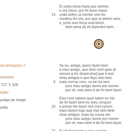
El outra dona havia por senhor,
e ora Deus, por lhi fazer maior
15
coita sofrer, já mentre vivo for,
mostrou-lhi vós, por que el perd'o sem;
e, poilo assi força voss'amor,
bem seria de lhi fazerdes bem.
com anotações
<
Se eu, amiga, quero fazer bem
a meu amigo, que bem nom quer al
senom a mi, dizem-[me] que é mal
ioneiros:
mias amigas e que faço mal sem;
5
mais non'as creo, ca sei ũa rem:
 727, V 328
pois meu amigo morre por morrer
por mi, meu bem é de lhi bem fazer.
rição:
Elas nom sabem qual sabor eu hei
antiga de Amigo
de lhi fazer bem no meu coraçon
10
e posso-lho fazer mui com razom;
efrão
mais dizem logo que mal sem farei
mias amigas; mais ũa cousa sei:
pois meu amigo morre por morrer
por mi, meu bem é de lhi bem fazer.