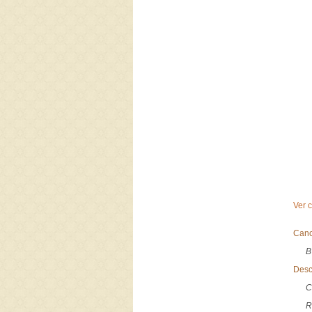
Ver 
Canc
B
Desc
C
R