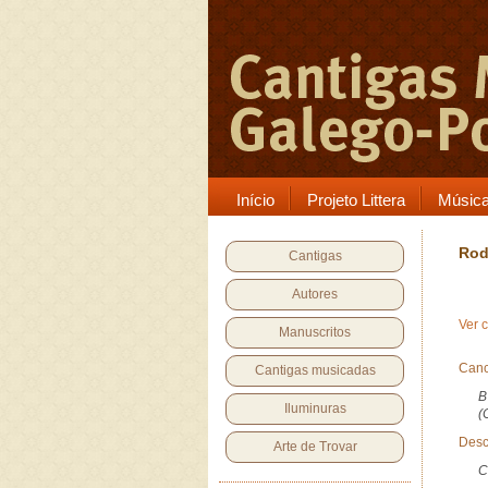
Início
Projeto Littera
Músic
Rod
Cantigas
Autores
Ver 
Manuscritos
Canc
Cantigas musicadas
B
Iluminuras
(
Desc
Arte de Trovar
C