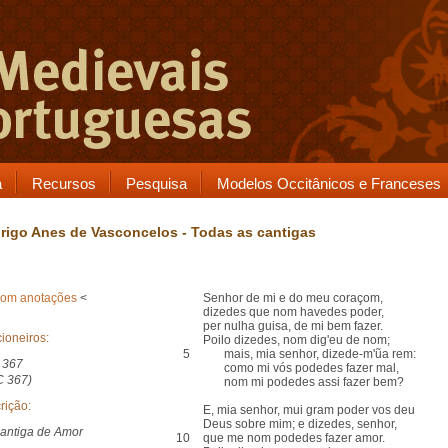
a
Recursos
Pesquisa
Modelos Occitânicos e Franceses
rigo Anes de Vasconcelos - Todas as cantigas
com anotações
<
Senhor de mi e do meu coraçom,
dizedes que nom havedes poder,
per nulha guisa, de mi bem fazer.
ioneiros:
Poilo dizedes, nom dig'eu de nom;
5
mais, mia senhor, dizede-m'ũa rem:
 367
como mi vós podedes fazer mal,
C 367)
nom mi podedes assi fazer bem?
rição:
E, mia senhor, mui gram poder vos deu
Deus sobre mim; e dizedes, senhor,
antiga de Amor
10
que me nom podedes fazer amor.