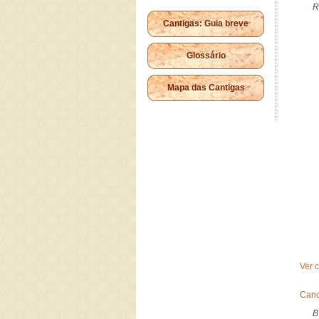
R
Cantigas: Guia breve
Glossário
Mapa das Cantigas
Ver 
Canc
B