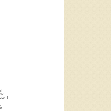
m!
ei?
raçom!
,
r.