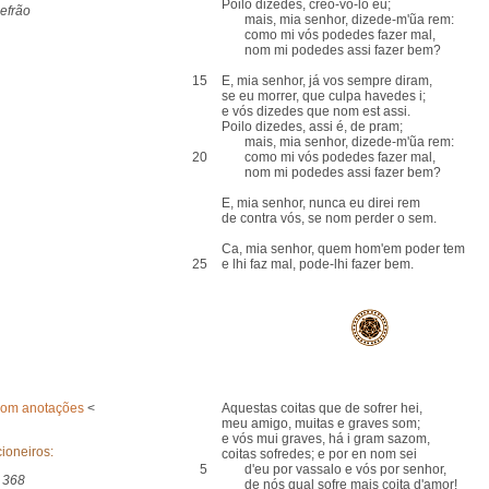
Poilo dizedes, creo-vo-lo eu;
efrão
mais, mia senhor, dizede-m'ũa rem:
como mi vós podedes fazer mal,
nom mi podedes assi fazer bem?
15
E, mia senhor, já vos sempre diram,
se eu morrer, que culpa havedes i;
e vós dizedes que nom est assi.
Poilo dizedes, assi é, de pram;
mais, mia senhor, dizede-m'ũa rem:
20
como mi vós podedes fazer mal,
nom mi podedes assi fazer bem?
E, mia senhor, nunca eu direi rem
de contra vós, se nom perder o sem.
Ca, mia senhor, quem hom'em poder tem
25
e lhi faz mal, pode-lhi fazer bem.
com anotações
<
Aquestas coitas que de sofrer hei,
meu amigo, muitas e graves som;
e vós mui graves, há i gram sazom,
ioneiros:
coitas sofredes; e por en nom sei
5
d'eu por vassalo e vós por senhor,
 368
de nós qual sofre mais coita d'amor!