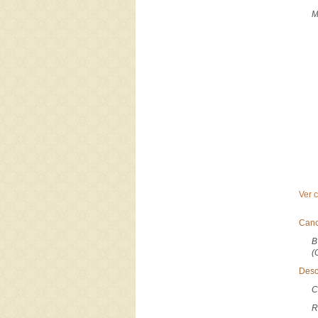
M
Ver 
Canc
B
(
Desc
C
R