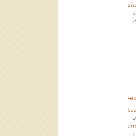
Desc
C
R
Ver 
Canc
B
Desc
C