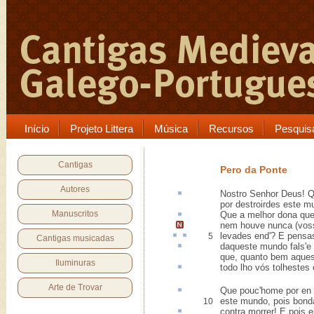
Início
Projeto Littera
Música
Recursos
Pesquis
Cantigas
Pero da Ponte
Autores
Nostro Senhor Deus! 
por destroirdes este m
Manuscritos
Que a melhor dona que
nem houve nunca (
vos
levades
end
'? E
pensa
5
Cantigas musicadas
daqueste
mundo fals'e 
que, quanto bem aques
Iluminuras
todo lho vós
tolhestes
Arte de Trovar
Que pouc'home
por en
este mundo, pois bonda
10
contra morrer! E pois e