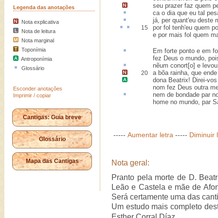
seu prazer faz quem pe
Legenda das anotações
ca
o dia que eu tal pesa
já, per quant'eu deste 
Nota explicativa
por
fol
tenh
'eu quem po
15
Nota de leitura
e por mais fol quem ma
Nota marginal
Toponímia
Em forte ponto
e em for
fez Deus o mundo, pois
Antroponímia
nẽum
conort[o]
e levou
Glossário
a bõa rainha,
que ende 
20
dona Beatrix
! Direi-vos
nom fez Deus outra me
Esconder anotações
nem de bondade
par
no
Imprimir / copiar
home no mundo, par Sa
Cantigas: Guia breve
-----
Aumentar letra
-----
Diminuir 
Glossário
Mapa das Cantigas
Nota geral:
Pranto pela morte de D. Beatr
Leão e Castela e mãe de Afo
Será certamente uma das canti
Um estudo mais completo deste
Esther Corral Díaz.