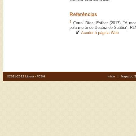
Referências
1
Corral Díaz, Esther (2017), "A mort
pola morte de Beatriz de Suabia", R
Aceder à página Web
©2011-2012 Littera - FCSH
Início
|
Mapa do S