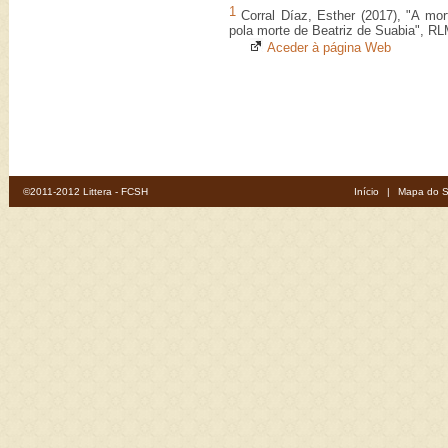
1
Corral Díaz, Esther (2017), "A mort
pola morte de Beatriz de Suabia", R
Aceder à página Web
©2011-2012 Littera - FCSH
Início
|
Mapa do S