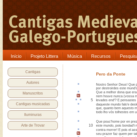
Início
Projeto Littera
Música
Recursos
Pesquis
Cantigas
Pero da Ponte
Autores
Nostro Senhor Deus! Que
por destroirdes este mund'
Que a melhor dona que era
Manuscritos
nem houve nunca (
vossa m
5
levades
end
'? E
pensastes
Cantigas musicadas
daqueste
mundo fals'e desl
que, quanto bem aquesto m
todo lho vós
tolhestes
em um
Iluminuras
Que pouc'home
por en
prez
Arte de Trovar
10
este mundo, pois bondad'i 
contra morrer! E pois el as
seu prazer faz quem per ta