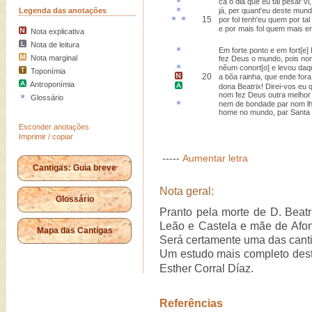
ca
o dia que eu tal pesar vi,
Legenda das anotações
já, per quant'eu deste mund
15
por
fol
tenh
'eu quem por ta
e por mais fol quem mais en
Nota explicativa
Nota de leitura
Em forte ponto
e em fort[e]
Nota marginal
fez Deus o mundo, pois nom
nẽum
conort[o]
e levou daq
Toponímia
20
a bõa rainha,
que ende fora
Antroponímia
dona Beatrix
! Direi-vos eu q
nom fez Deus outra melhor 
Glossário
nem de bondade
par
nom lh
home no mundo, par Santa 
Esconder anotações
Imprimir / copiar
-----
Aumentar letra
Cantigas: Guia breve
Nota geral:
Glossário
Pranto pela morte de D. Beatr
Leão e Castela e mãe de Afo
Mapa das Cantigas
Será certamente uma das canti
Um estudo mais completo deste
Esther Corral Díaz.
Referências