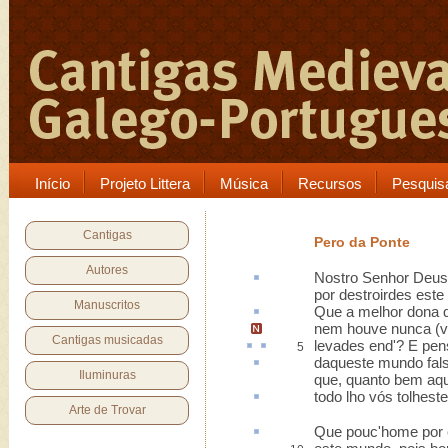
Início
Projeto Littera
Música
Recursos
Pesquis
Cantigas
Pero da Ponte
Autores
Nostro Senhor Deu
por destroirdes est
Manuscritos
Que a melhor dona 
nem houve nunca (
v
Cantigas musicadas
levades
end
'? E
pen
5
daqueste
mundo fals'
Iluminuras
que, quanto bem aq
todo lho vós
tolhest
Arte de Trovar
Que pouc'home
por