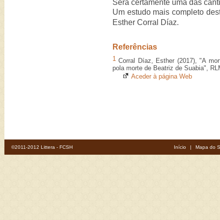
Será certamente uma das canti
Um estudo mais completo deste
Esther Corral Díaz.
Referências
1
Corral Díaz, Esther (2017), "A mort
pola morte de Beatriz de Suabia", R
Aceder à página Web
©2011-2012 Littera - FCSH
Início
|
Mapa do S