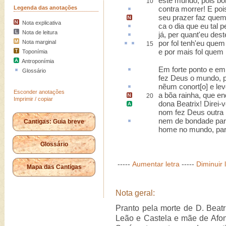
este mundo, pois bo
10
Legenda das anotações
contra morrer! E poi
seu prazer faz quem 
Nota explicativa
ca
o dia que eu tal p
Nota de leitura
já, per quant'eu des
Nota marginal
por
fol
tenh
'eu quem
15
e por mais fol quem 
Toponímia
Antroponímia
Em forte ponto
e em 
Glossário
fez Deus o mundo, p
nẽum
conort[o]
e lev
Esconder anotações
a bõa rainha,
que en
20
Imprimir / copiar
dona Beatrix
! Direi-
nom fez Deus outra 
nem de bondade
par
Cantigas: Guia breve
home no mundo, par
Glossário
-----
Aumentar letra
-----
Diminuir 
Mapa das Cantigas
Nota geral:
Pranto pela morte de D. Beatr
Leão e Castela e mãe de Afo