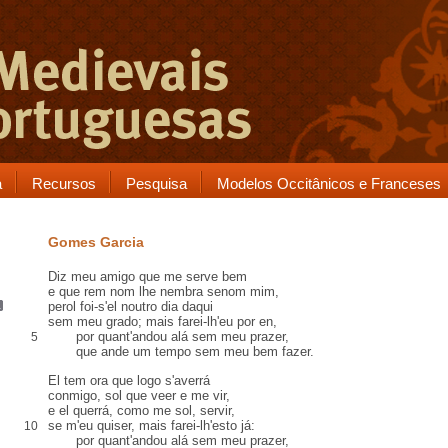
a
Recursos
Pesquisa
Modelos Occitânicos e Franceses
Gomes Garcia
Diz meu amigo que me serve bem
e que
rem
nom lhe
nembra
senom mim,
perol
foi-s'el noutro dia daqui
sem meu grado
; mais farei-lh'eu
por en
,
por quant'andou
alá
sem meu prazer,
5
que ande um tempo sem meu bem fazer.
El
tem
ora que logo
s'averrá
conmigo,
sol que
veer e me vir,
e el querrá, como me sol, servir
,
se m'eu quiser, mais farei-lh'
esto
já:
10
por quant'andou alá sem meu prazer,