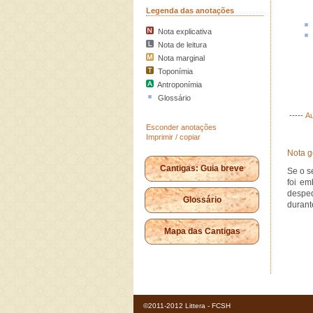
Legenda das anotações
Nota explicativa
Nota de leitura
Nota marginal
Toponímia
Antroponímia
Glossário
-----
Au
Esconder anotações
Imprimir / copiar
Nota g
Cantigas: Guia breve
Se o s
foi em
desped
Glossário
durant
Mapa das Cantigas
©2011-2012 Littera - FCSH