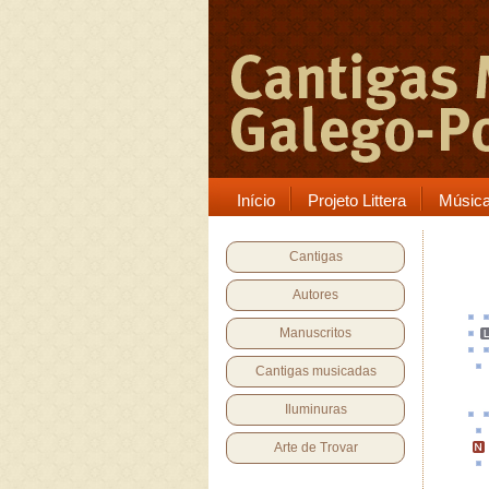
Início
Projeto Littera
Músic
Cantigas
Autores
Manuscritos
Cantigas musicadas
Iluminuras
Arte de Trovar