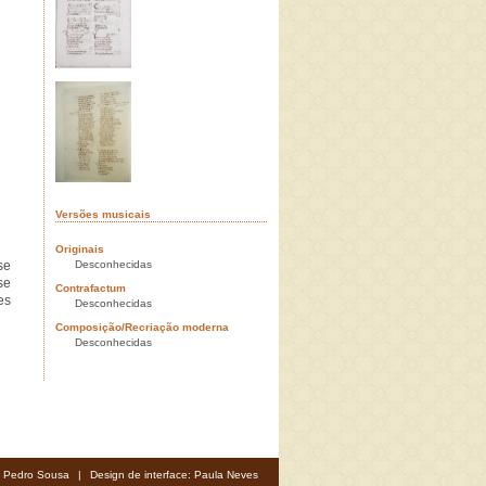
Versões musicais
Originais
se
Desconhecidas
se
Contrafactum
es
Desconhecidas
Composição/Recriação moderna
Desconhecidas
: Pedro Sousa
|
Design de interface: Paula Neves