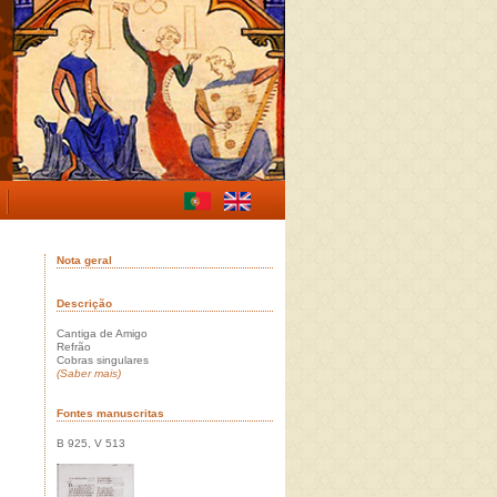
Nota geral
Descrição
Cantiga de Amigo
Refrão
Cobras singulares
(Saber mais)
Fontes manuscritas
B 925, V 513