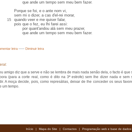
que ande um tempo sem meu bem fazer.
Porque se foi, e o
ante
nom vi,
sem mi o dizer, a
cas
d'el-rei morar,
quando veer e me quiser falar,
15
pois que o fez, eu lhi farei assi:
por quant'andou alá sem meu prazer,
que ande um tempo sem meu bem fazer.
mentar letra
-----
Diminuir letra
eral:
eu amigo diz que a serve e não se lembra de mais nada senão dela, o facto é que 
bora (para a corte real, como é dito na 3ª estrofe) sem lhe dizer nada e sem 
ir. A moça decide, pois, como represálias, deixar de lhe conceder os seus favor
e um tempo.
Início
|
Mapa do Site
|
Contactos
|
Programação web e base de dados