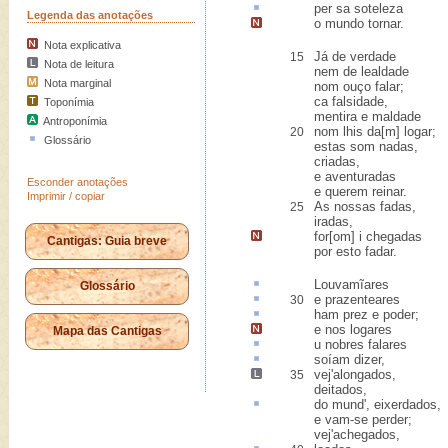
per sa
soteleza
Legenda das anotações
o mundo tornar.
Nota explicativa
Já de verdade
15
Nota de leitura
nem de lealdade
Nota marginal
nom ouço falar;
ca falsidade,
Toponímia
mentira e maldade
Antroponímia
nom lhis da[m] logar;
20
Glossário
estas som nadas,
criadas,
e aventuradas
Esconder anotações
e querem reinar.
Imprimir / copiar
As nossas fadas,
25
iradas,
for[om] i chegadas
Cantigas: Guia breve
por esto fadar.
Louvamĩares
Glossário
e
prazenteares
30
ham
prez
e poder;
e nos logares
Mapa das Cantigas
u nobres falares
soíam
dizer,
vej'alongados,
35
deitados,
do mund',
eixerdados
,
e vam-se perder;
vej'achegados,