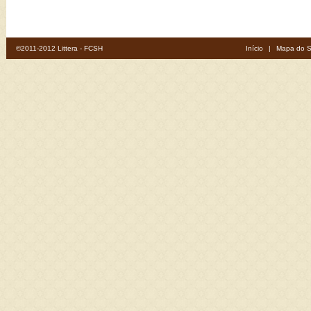
©2011-2012 Littera - FCSH
Início
|
Mapa do S