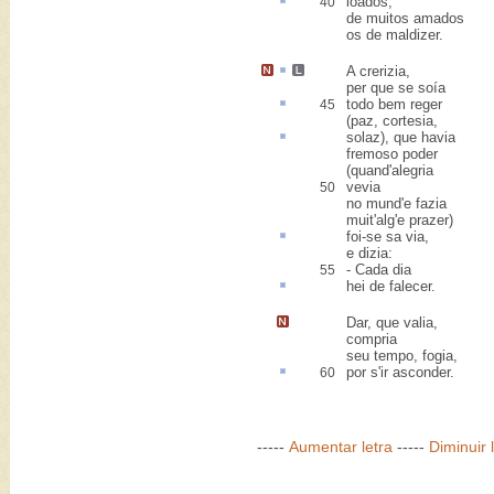
loados
,
40
de muitos amados
os de maldizer.
A
crerizia
,
per que se soía
todo
bem reger
45
(paz, cortesia,
solaz
), que havia
fremoso poder
(quand'alegria
vevia
50
no mund'e fazia
muit'alg'e prazer)
foi-se
sa via
,
e dizia:
- Cada dia
55
hei de
falecer
.
Dar, que valia,
compria
seu tempo
, fogia,
por s'ir
asconder
.
60
-----
Aumentar letra
-----
Diminuir 