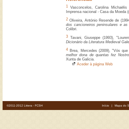
1
Vasconcelos, Carolina Michaëlis
Imprensa nacional - Casa da Moeda (r
2
Oliveira, António Resende de (199
dos cancioneiros peninsulares e as
Colibri.
3
Tavani, Giuseppe (1993), "Lourenç
Dicionário da Literatura Medieval Ga
4
Brea, Mercedes (2009), "Vós que 
melhor dona de quantas fez Nostro
Xunta de Galicia.
Aceder à página Web
©2011-2012 Littera - FCSH
Início
|
Mapa do S