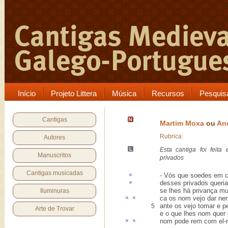
Início
Projeto Littera
Música
Recursos
Pesquis
Cantigas
Martim Moxa
ou
An
Rubrica:
Autores
Esta cantiga foi feit
Manuscritos
privados
Cantigas musicadas
- Vós que
soedes
em co
desses
privados
queria
se lhes há privança mui
Iluminuras
ca
os nom vejo dar n
ante os vejo tomar e pe
5
Arte de Trovar
e o que lhes nom quer 
nom pode
rem
com el-