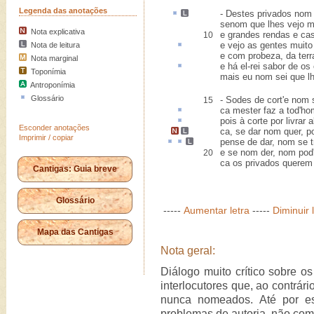
Legenda das anotações
- Destes privados nom
senom que lhes vejo m
Nota explicativa
e grandes rendas e ca
10
e vejo as gentes muit
Nota de leitura
e com probeza, da terra
Nota marginal
e há el-rei
sabor
de os 
Toponímia
mais eu nom sei que l
Antroponímia
Glossário
- Sodes de cort'e nom
15
ca
mester faz
a tod'ho
pois à corte por
livrar
a
Esconder anotações
ca, se dar nom quer,
p
Imprimir / copiar
pense de dar, nom
se 
e se nom der, nom pod'
20
ca os privados querem
Cantigas: Guia breve
Glossário
-----
Aumentar letra
-----
Diminuir 
Mapa das Cantigas
Nota geral:
Diálogo muito crítico sobre os
interlocutores que, ao contrár
nunca nomeados. Até por es
problemas de autoria, não com