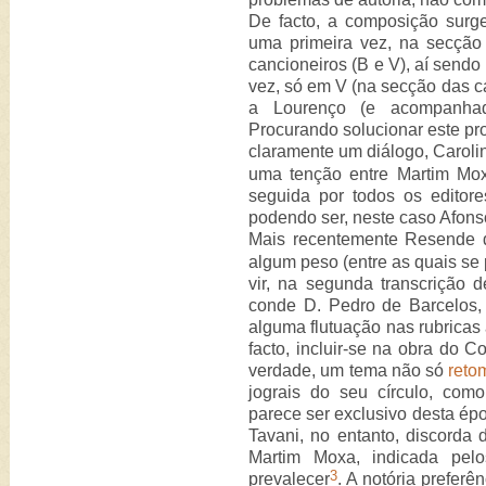
De facto, a composição surge
uma primeira vez, na secçã
cancioneiros (B e V), aí send
vez, só em V (na secção das ca
a Lourenço (e acompanhad
Procurando solucionar este p
claramente um diálogo, Caroli
uma tenção entre Martim Mox
seguida por todos os editores
podendo ser, neste caso Afons
Mais recentemente Resende d
algum peso (entre as quais se
vir, na segunda transcrição 
conde D. Pedro de Barcelos, 
alguma flutuação nas rubricas 
facto, incluir-se na obra do C
verdade, um tema não só
reto
jograis do seu círculo, co
parece ser exclusivo desta épo
Tavani, no entanto, discorda 
Martim Moxa, indicada pelo
3
prevalecer
. A notória preferê