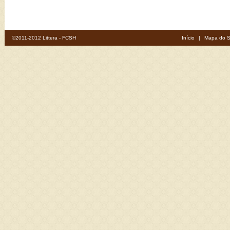
©2011-2012 Littera - FCSH
Início
|
Mapa do S