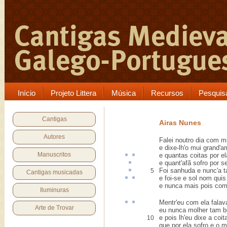
Início
Projeto Littera
Música
Recursos
Pesquis
Cantigas
Airas Nunes
Autores
Falei noutro dia com m
e dixe-lh'o mui grand'a
Manuscritos
e quantas
coitas
por e
e quant'
afã
sofro por s
Foi
sanhuda
e nunc'a ta
5
Cantigas musicadas
e foi-se e
sol nom
qui
e nunca mais pois com 
Iluminuras
Mentr
'eu com ela fala
Arte de Trovar
eu nunca molher tam be
e pois lh'eu dixe a coit
10
que por ela sofro e o 