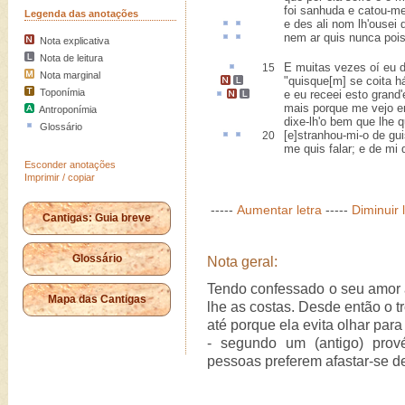
foi sanhuda e catou-
Legenda das anotações
e
des ali
nom lh'ousei 
nem
ar
quis nunca
poi
Nota explicativa
Nota de leitura
E muitas vezes
oí
eu d
15
Nota marginal
"
quisque[m] se coita h
Toponímia
e eu receei
esto
grand'
mais porque me vejo e
Antroponímia
dixe-lh'o bem que lhe 
Glossário
[e]stranhou-mi-o
de
gu
20
me quis falar; e de mi
Esconder anotações
Imprimir / copiar
-----
Aumentar letra
-----
Diminuir 
Cantigas: Guia breve
Glossário
Nota geral:
Tendo confessado o seu amor à
Mapa das Cantigas
lhe as costas. Desde então o t
até porque ela evita olhar par
- segundo um (antigo) prové
pessoas preferem afastar-se 