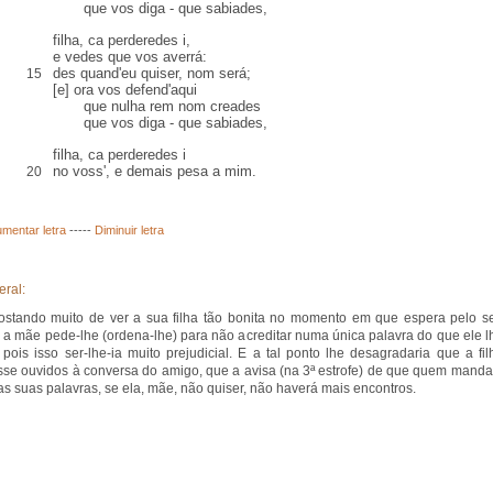
que vos diga - que sabiades,
filha, ca perderedes i,
e vedes que vos
averrá
:
des quand'eu quiser, nom será
;
15
[e] ora vos
defend'
aqui
que nulha rem nom creades
que vos diga - que sabiades,
filha, ca perderedes i
no voss'
, e demais pesa a mim.
20
mentar letra
-----
Diminuir letra
eral:
stando muito de ver a sua filha tão bonita no momento em que espera pelo s
 a mãe pede-lhe (ordena-lhe) para não acreditar numa única palavra do que ele l
, pois isso ser-lhe-ia muito prejudicial. E a tal ponto lhe desagradaria que a fil
sse ouvidos à conversa do amigo, que a avisa (na 3ª estrofe) de que quem manda
nas suas palavras, se ela, mãe, não quiser, não haverá mais encontros.