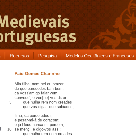
a
Recursos
Pesquisa
Modelos Occitânicos e Franceses
Paio Gomes Charinho
Mia filha, nom hei eu prazer
de que parecedes tam bem,
ca
voss'amigo falar vem
convosc', e ven[ho]-vos dizer
que
nulha rem
nom creades
5
que vos diga -
que sabiades
,
filha,
ca
perderedes
i,
e pesar-mi-á
de coraçom
;
e já Deus nunca mi perdom,
se
menç
', e digo-vos assi:
10
que nulha rem nom creades