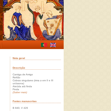
Nota geral
Descrição
Cantiga de Amigo
Refrão
Cobras singulares (rima
a
em II e III
uníssona)
Ateúda atá finda
Finda
(Saber mais)
Fontes manuscritas
B 840, V 426