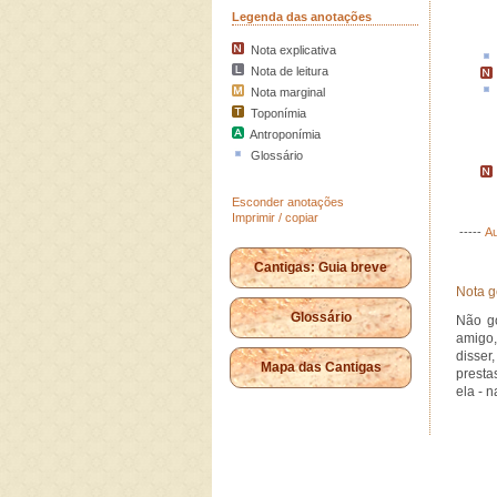
Legenda das anotações
Nota explicativa
Nota de leitura
Nota marginal
Toponímia
Antroponímia
Glossário
Esconder anotações
Imprimir / copiar
-----
Au
Cantigas: Guia breve
Nota g
Glossário
Não go
amigo,
disser
Mapa das Cantigas
presta
ela - 