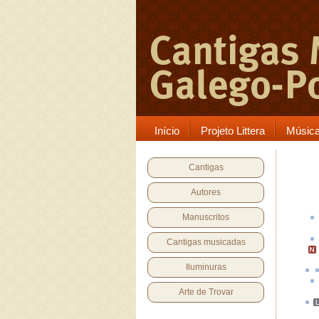
Início
Projeto Littera
Músic
Cantigas
Autores
Manuscritos
Cantigas musicadas
Iluminuras
Arte de Trovar