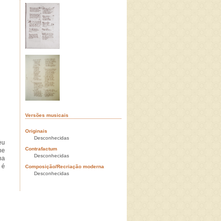
Versões musicais
Originais
Desconhecidas
eu
Contrafactum
he
Desconhecidas
ha
 é
Composição/Recriação moderna
Desconhecidas