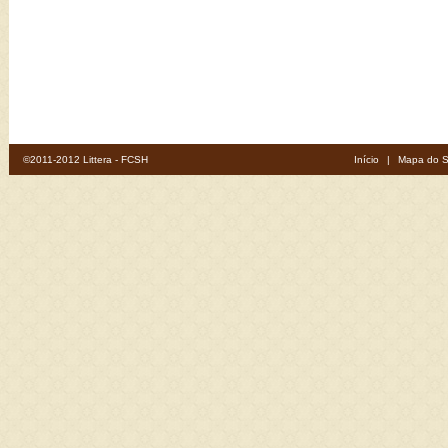
©2011-2012 Littera - FCSH
Início
|
Mapa do S