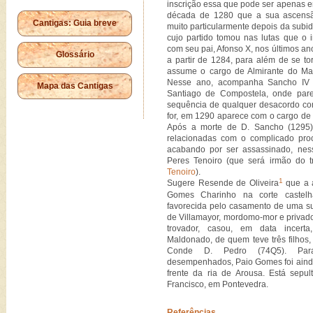
inscrição essa que pode ser apenas e
década de 1280 que a sua ascensão
Cantigas: Guia breve
muito particularmente depois da subi
cujo partido tomou nas lutas que o 
com seu pai, Afonso X, nos últimos an
Glossário
a partir de 1284, para além de se to
assume o cargo de Almirante do Ma
Nesse ano, acompanha Sancho IV 
Mapa das Cantigas
Santiago de Compostela, onde parec
sequência de qualquer desacordo c
for, em 1290 aparece com o cargo de 
Após a morte de D. Sancho (1295),
relacionadas com o complicado pro
acabando por ser assassinado, ne
Peres Tenoiro (que será irmão do 
Tenoiro
).
1
Sugere Resende de Oliveira
que a a
Gomes Charinho na corte castel
favorecida pelo casamento de uma s
de Villamayor, mordomo-mor e privad
trovador, casou, em data incert
Maldonado, de quem teve três filhos,
Conde D. Pedro (74Q5). Par
desempenhados, Paio Gomes foi aind
frente da ria de Arousa. Está sepu
Francisco, em Pontevedra.
Referências