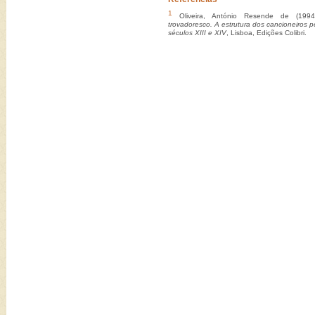
1
Oliveira, António Resende de (199
trovadoresco. A estrutura dos cancioneiros p
séculos XIII e XIV
, Lisboa, Edições Colibri.