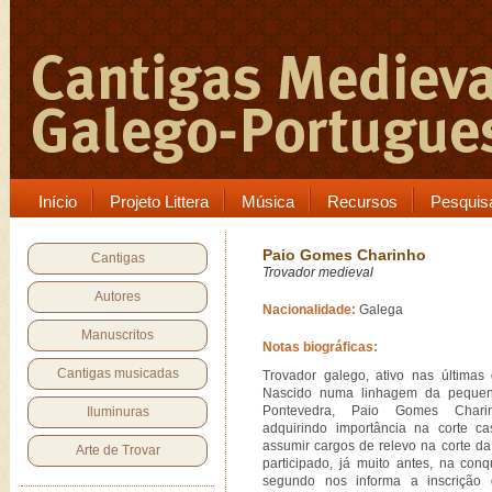
Início
Projeto Littera
Música
Recursos
Pesquis
Paio Gomes Charinho
Cantigas
Trovador medieval
Autores
Nacionalidade:
Galega
Manuscritos
Notas biográficas:
Cantigas musicadas
Trovador galego, ativo nas últimas 
Nascido numa linhagem da peque
Pontevedra, Paio Gomes Charin
Iluminuras
adquirindo importância na corte c
assumir cargos de relevo na corte da
Arte de Trovar
participado, já muito antes, na conq
segundo nos informa a inscrição 