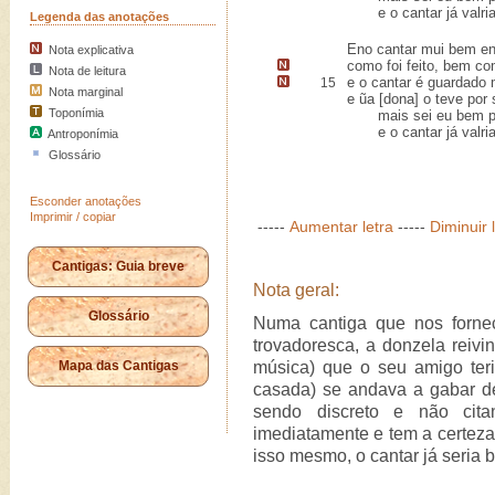
e o cantar já valria
Legenda das anotações
Eno cantar mui bem en
Nota explicativa
como foi feito, bem c
Nota de leitura
e o cantar
é guardado
m
15
Nota marginal
e ũa [dona] o teve por 
Toponímia
mais sei eu bem por 
e o cantar já valria
Antroponímia
Glossário
Esconder anotações
Imprimir / copiar
-----
Aumentar letra
-----
Diminuir 
Cantigas: Guia breve
Nota geral:
Glossário
Numa cantiga que nos fornec
trovadoresca, a donzela reivi
Mapa das Cantigas
música) que o seu amigo ter
casada) se andava a gabar de
sendo discreto e não cit
imediatamente e tem a certeza 
isso mesmo, o cantar já seria 