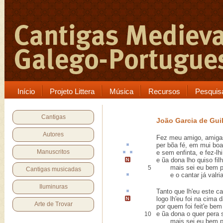
Início
Projeto Littera
Música
Recursos
Pesquis
Cantigas
João Garcia de Gui
Autores
Fez meu amigo, amigas
per bõa fé, em mui bo
Manuscritos
e sem
enfinta
, e fez-l
e ũa dona lho quiso filh
mais sei eu bem por 
5
Cantigas musicadas
e o cantar já
valri
Iluminuras
Tanto que lh'eu este ca
logo lh'eu foi na cima 
Arte de Trovar
por quem foi feit'e be
e ũa dona o quer pera s
10
mais sei eu bem por 