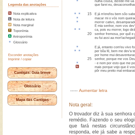
nulha cousa
, dizede-me ũa
Legenda das anotações
que farei eu, desaconselha
Nota explicativa
15
E já m'
end'
eu bem
sõo sab
macar
mi o vós nom queira
Nota de leitura
morrer
cativo
, desamparad
Nota marginal
E mia senhor, nom vos dev'
ca,
pois
eu morrer, logo dir
Toponímia
20
senhor fremosa, por quê e
Antroponímia
eu fui assi aa mort'achegad
Glossário
E já,
entanto com
'eu vivo fo
per bõa fé
, bem me dev'a
t
Esconder anotações
por home mui desaventura
25
senhor, porque me vos Deu
Imprimir / copiar
- e nom por
esto
que me po
mais porque vejo que é vo
pôr meu preito mal embara
Cantigas: Guia breve
Glossário
-----
Aumentar letra
Mapa das Cantigas
Nota geral:
O trovador diz à sua senhora 
remédio. Fazendo o seu elogio
que fará nestas circunstâ
responda, ele já sabe a respo