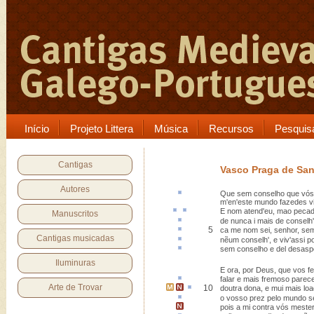
Início
Projeto Littera
Música
Recursos
Pesquis
Cantigas
Vasco Praga de Sa
Autores
Que sem
conselho
que vós,
m'en'este mundo fazedes vi
E nom
atend'
eu,
mao peca
Manuscritos
de nunca
i
mais de conselh
5
ca
me nom sei, senhor, se
Cantigas musicadas
nẽum conselh', e viv'assi
p
sem conselho e del
desasp
Iluminuras
E ora, por Deus, que vos f
falar e mais
fremoso
parec
Arte de Trovar
10
doutra dona
, e mui mais
lo
o vosso
prez
pelo mundo s
pois a mi contra vós meste