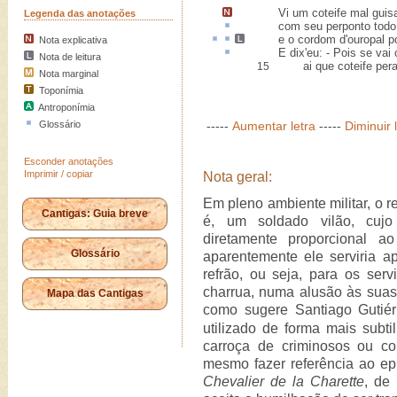
Vi um coteife
mal guis
Legenda das anotações
com seu perponto tod
e o
cordom d'
ouropal
p
Nota explicativa
E dix'eu: - Pois se vai
Nota de leitura
ai que coteife pera 
15
Nota marginal
Toponímia
Antroponímia
Glossário
-----
Aumentar letra
-----
Diminuir 
Esconder anotações
Imprimir / copiar
Nota geral:
Em pleno ambiente militar, o re
Cantigas: Guia breve
é, um soldado vilão, cujo 
diretamente proporcional a
Glossário
aparentemente ele serviria 
refrão, ou seja, para os ser
charrua, numa alusão às suas o
Mapa das Cantigas
como sugere Santiago Gutiér
utilizado de forma mais subt
carroça de criminosos ou c
mesmo fazer referência ao ep
Chevalier de la Charette
, de