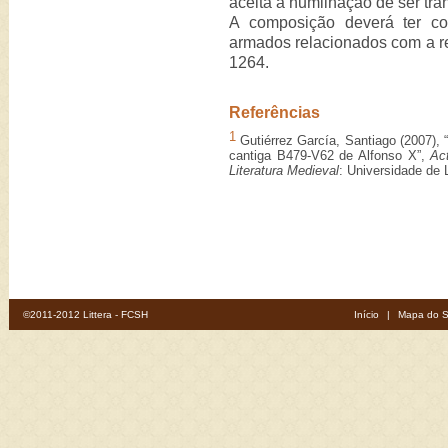
aceita a humilhação de ser tra
A composição deverá ter co
armados relacionados com a r
1264.
Referências
1
Gutiérrez García, Santiago (2007), “
cantiga B479-V62 de Alfonso X”,
Ac
Literatura Medieval
: Universidade de 
©2011-2012 Littera - FCSH
Início
|
Mapa do S