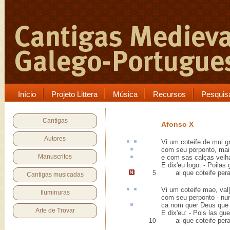
Início
Projeto Littera
Música
Recursos
Pesquis
Cantigas
Afonso X
Autores
Vi um
coteife
de mui 
com seu
porponto
, ma
Manuscritos
e com sas calças vel
E dix'eu logo: - Poilas
ai que coteife per
5
Cantigas musicadas
Vi um coteife
mao
,
val
Iluminuras
com seu perponto - nun
ca
nom quer Deus que s
Arte de Trovar
E dix'eu: - Pois las gue
ai que coteife pera 
10