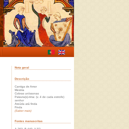
Nota geral
Descrição
Cantiga de Amor
Mestria
Cobras uníssonas
Palavra(s)-rima: (v. 4 de cada estrofe)
senhor
Ateúda atá finda
Finda
(Saber mais)
Fontes manuscritas
A 263, B 440, V 52