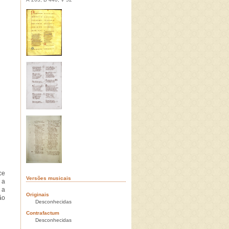
ce
Versões musicais
 a
 a
Originais
ão
Desconhecidas
Contrafactum
Desconhecidas