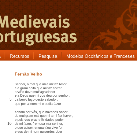
a
Recursos
Pesquisa
Modelos Occitânicos e Franceses
Fernão Velho
Senhor, o mal que mi a mi faz Amor
e a gram
coita
que mi faz sofrer,
a vó'lo devo muit'agradecer
e a Deus que mi vos deu por senhor:
5
ca ben'o
faço desto sabedor
:
que por
al
nom mi o podia fazer
senom por vós, que havedes
sabor
do mui gram mal que mi a mi faz haver;
e pois vos
praz
e lhi dades poder
10
de mi fazer, fremosa mia senhor,
o que quiser, enquant'eu vivo for
e vos de mi nom quiserdes
doer