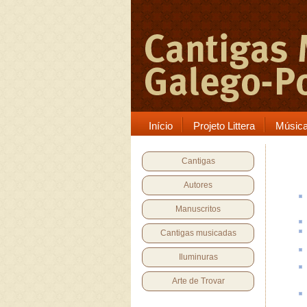
Início
Projeto Littera
Músic
Cantigas
Autores
Manuscritos
Cantigas musicadas
Iluminuras
Arte de Trovar