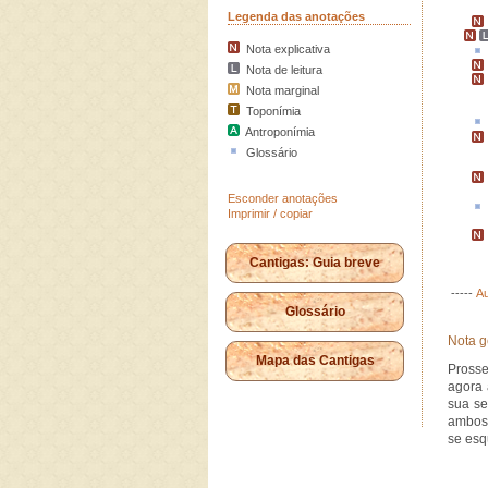
Legenda das anotações
Nota explicativa
Nota de leitura
Nota marginal
Toponímia
Antroponímia
Glossário
Esconder anotações
Imprimir / copiar
Cantigas: Guia breve
-----
Au
Glossário
Nota g
Mapa das Cantigas
Prosse
agora 
sua se
ambos 
se esq