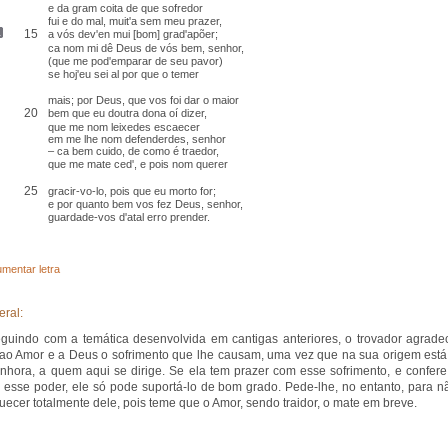
e da gram coita de que sofredor
fui e do mal,
muit'a sem meu prazer
,
15
a vós dev'en
mui [bom] grad'apõer
;
ca
nom mi dê Deus de vós bem, senhor,
(que me pod'emparar de seu pavor)
se hoj'eu sei al por que o temer
mais; por Deus, que vos foi dar o maior
20
bem que eu doutra dona
oí
dizer,
que me nom leixedes escaecer
em me lhe nom defenderdes
, senhor
– ca bem cuido, de como é traedor,
que me mate ced', e pois nom querer
25
gracir
-vo-lo
, pois que eu morto for;
e por quanto bem vos fez Deus, senhor,
guardade-vos d'atal erro prender
.
mentar letra
eral:
guindo com a temática desenvolvida em cantigas anteriores, o trovador agrade
ao Amor e a Deus o sofrimento que lhe causam, uma vez que na sua origem está
nhora, a quem aqui se dirige. Se ela tem prazer com esse sofrimento, e confere
esse poder, ele só pode suportá-lo de bom grado. Pede-lhe, no entanto, para n
uecer totalmente dele, pois teme que o Amor, sendo traidor, o mate em breve.