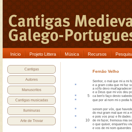
Início
Projeto Littera
Música
Recursos
Pesquis
Cantigas
Fernão Velho
Autores
Senhor, o mal que mi a mi 
e a gram
coita
que mi faz so
a vó'lo devo muit'agradecer
Manuscritos
e a Deus que mi vos deu po
5
ca ben'o
faço desto sabedo
Cantigas musicadas
que por
al
nom mi o podia f
senom por vós, que haved
Iluminuras
do mui gram mal que mi a m
e pois vos
praz
e lhi dades
10
de mi fazer, fremosa mia se
Arte de Trovar
o que quiser, enquant'eu viv
e vos de mi nom quiserdes