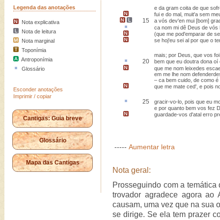
Legenda das anotações
e da gram coita de que sof
fui e do mal,
muit'a sem me
15
a vós dev'en
mui [bom] gra
Nota explicativa
ca
nom mi dê Deus de vós 
Nota de leitura
(que me pod'emparar de se
se hoj'eu sei al por que o t
Nota marginal
Toponímia
mais; por Deus, que vos foi
Antroponímia
20
bem que eu doutra dona
oí
que me nom leixedes esca
Glossário
em me lhe nom defenderde
– ca bem cuido, de como é 
que me mate ced', e pois n
Esconder anotações
Imprimir / copiar
25
gracir
-vo-lo
, pois que eu mo
e por quanto bem vos fez D
guardade-vos d'atal erro p
Cantigas: Guia breve
Glossário
-----
Aumentar letra
Mapa das Cantigas
Nota geral:
Prosseguindo com a temática d
trovador agradece agora ao
causam, uma vez que na sua o
se dirige. Se ela tem prazer 