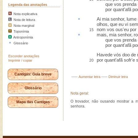
que vos prenda d
Legenda das anotações
por quant'afã por 
Nota explicativa
Ai mia senhor,
lume
Nota de leitura
olhos, que eu vi se
Nota marginal
nom vos ous'eu por 
15
Toponímia
mais
, mia senhor, r
Antroponímia
que vos prenda d
Glossário
por quant'afã por 
Havede vós doo de 
Esconder anotações
por quant'afã sofr'e s
20
Imprimir / copiar
Cantigas: Guia breve
-----
Aumentar letra
-----
Diminuir letra
Glossário
Nota geral:
O trovador, não ousando mostrar a 
Mapa das Cantigas
senhora.