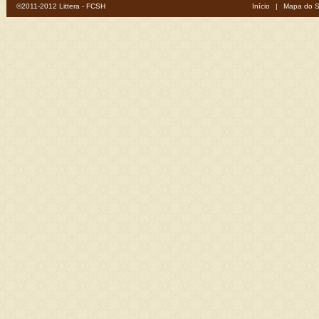
©2011-2012 Littera - FCSH
Início
|
Mapa do S