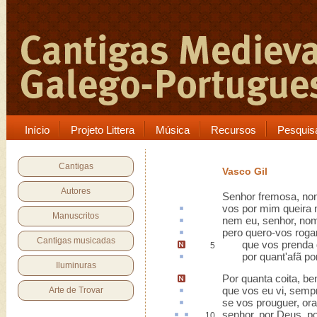
Início
Projeto Littera
Música
Recursos
Pesquis
Cantigas
Vasco Gil
Autores
Senhor fremosa, no
vos por mim queira
Manuscritos
nem eu, senhor, no
pero quero-vos roga
Cantigas musicadas
que vos prenda 
5
por quant'
afã
po
Iluminuras
Por quanta coita,
be
que vos eu vi, semp
Arte de Trovar
se vos
prouguer
, or
senhor, por Deus, p
10