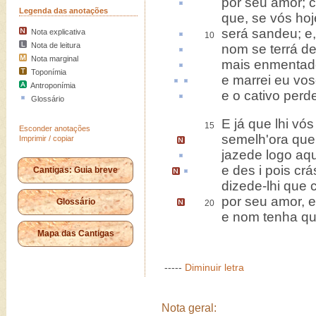
por seu amor;
Legenda das anotações
que, se vós ho
será
sandeu
; e
Nota explicativa
10
Nota de leitura
nom se
terrá
de
Nota marginal
mais enmentad
Toponímia
e
marrei
eu
vos
Antroponímia
e o
cativo
perde
Glossário
E já que lhi v
15
Esconder anotações
semelh'ora que
Imprimir / copiar
jazede logo
aq
e des i pois crá
Cantigas: Guia breve
dizede-lhi que 
por seu amor, 
Glossário
20
e nom tenha qu
Mapa das Cantigas
-----
Diminuir letra
Nota geral: