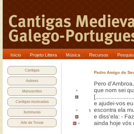
Início
Projeto Littera
Música
Recursos
Pesquis
Cantigas
Pedro Amigo de Sev
Autores
Pero d'Ambroa,
que nom sei q
Manuscritos
[
.........................
Cantigas musicadas
e ajudei-vos e
escontra
ela mu
5
Iluminuras
e diss'ela: -
Faz
ainda hoje vós
Arte de Trovar