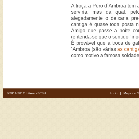
A troça a Pero d´Ambroa tem
serviria, mas da qual, pel
alegadamente o deixaria pr
cantiga é quase toda posta 
Amigo que passe a noite co
(entenda-se que o sentido "ino
É provável que a troca de ga
´Ambroa (são várias
as cantig
como motivo a famosa soldadei
©2011-2012 Littera - FCSH
Início
|
Mapa do S