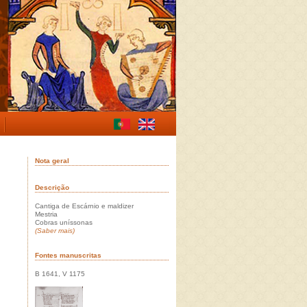
Nota geral
Descrição
Cantiga de Escárnio e maldizer
Mestria
Cobras uníssonas
(Saber mais)
Fontes manuscritas
B 1641, V 1175