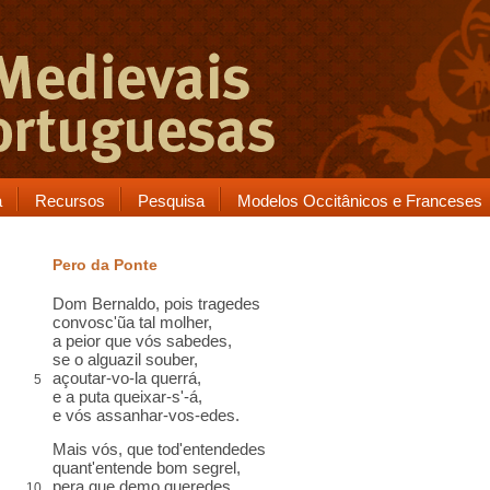
a
Recursos
Pesquisa
Modelos Occitânicos e Franceses
Pero da Ponte
Dom Bernaldo, pois tragedes
convosc'ũa tal molher,
a peior que vós
sabedes
,
se o
alguazil
souber,
açoutar-vo-la
querrá
,
5
e a puta queixar-s'-á,
e vós
assanhar-vos-edes
.
Mais vós, que
tod
'entendedes
quant'entende bom
segrel
,
pera que demo queredes
10