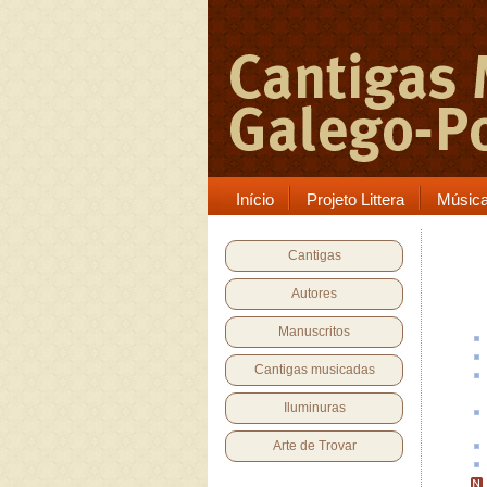
Início
Projeto Littera
Músic
Cantigas
Autores
Manuscritos
Cantigas musicadas
Iluminuras
Arte de Trovar