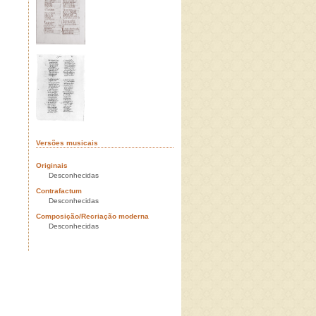
Versões musicais
Originais
Desconhecidas
Contrafactum
Desconhecidas
Composição/Recriação moderna
Desconhecidas