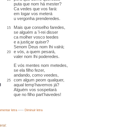
puta
que nom há mester
?
Ca
vedes que vos fará:
em logar vos meterá
u
vergonha prenderedes
.
Mais que
conselho
faredes,
15
se alguém a 'l-rei disser
ca
molher vosco teedes
e a justiçar quiser
?
Senom Deus nom lhi valrá
;
e vós, a quem pesará,
20
valer nom lhi poderedes.
E vós
mentes nom metedes
,
se ela filho fezer,
andando, como veedes,
com algum
peom
qualquer,
25
aqual temp'havemos já
?
Alguém vos sospeitará
que no filho part'havedes!
mentar letra
-----
Diminuir letra
eral: