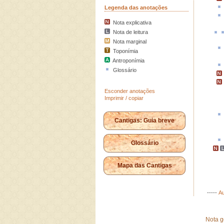
Legenda das anotações
Nota explicativa
Nota de leitura
Nota marginal
Toponímia
Antroponímia
Glossário
Esconder anotações
Imprimir / copiar
Cantigas: Guia breve
Glossário
Mapa das Cantigas
-----
Au
Nota g