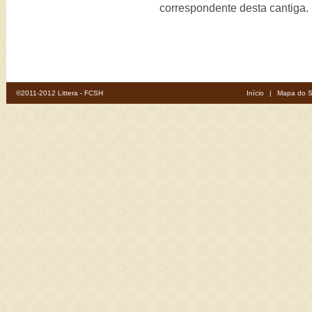
correspondente desta cantiga.
©2011-2012 Littera - FCSH
Início
|
Mapa do S