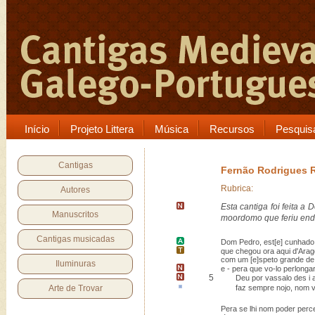
Início
Projeto Littera
Música
Recursos
Pesquis
Cantigas
Fernão Rodrigues
Rubrica:
Autores
Esta cantiga
foi feita a
Manuscritos
moordomo que feriu en
Cantigas musicadas
Dom Pedro
, est[e] cunhado 
que chegou ora aqui d'
Ara
com um [e]speto grande de 
Iluminuras
e -
pera que vo-lo perlongar
5
Deu por vassalo des i 
Arte de Trovar
faz sempre
nojo
, nom v
Pera se lhi nom poder perc