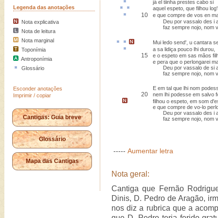
já el tiinha prestes
cabo
si
Legenda das anotações
aquel espeto, que
filhou
log'i
10
e que compre de vos
en
ma
Deu por vassalo des i a
Nota explicativa
faz sempre nojo, nom vi
Nota de leitura
Nota marginal
Mui
ledo
send',
u
cantara 
a sa
lidiça
pouco lhi durou,
Toponímia
15
e o espeto em sas mãos fil
Antroponímia
e pera que o perlongarei m
Deu por vassalo de si a
Glossário
faz sempre nojo, nom vi
E em tal que lhi nom podes
Esconder anotações
20
nem lhi podesse em salvo fo
Imprimir / copiar
filhou o espeto,
em som d'e
e que compre de vo-lo perl
Deu por vassalo des i a
Cantigas: Guia breve
faz sempre nojo, nom vi
Glossário
-----
Aumentar letra
Mapa das Cantigas
Nota geral:
Cantiga que Fernão Rodrigu
Dinis, D. Pedro de Aragão, irm
nos diz a rubrica que a acom
que D. Pedro teria ferido grat