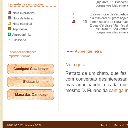
[lh]e dix'eu: "- Bõa vent
Legenda das anotações
porque vos ides e me le
Nota explicativa
El seve muit'e diss'e
parfiou
e a mim creceu gram nojo
Nota de leitura
15
e nom soub'el se x'era mal
Nota marginal
E quand'el disse "Já m'eu d
dixi-lh'eu: "- Bõa ventur
Toponímia
porque vos ides e me le
Antroponímia
Glossário
-----
Aumentar letra
Esconder anotações
Imprimir / copiar
Nota geral:
Cantigas: Guia breve
Retrato de um chato, que faz 
com conversas desinteressant
Glossário
mas anunciando a cada mome
mesmo D. Fulano da
cantiga i
Mapa das Cantigas
©2011-2012 Littera - FCSH
Início
|
Mapa do S