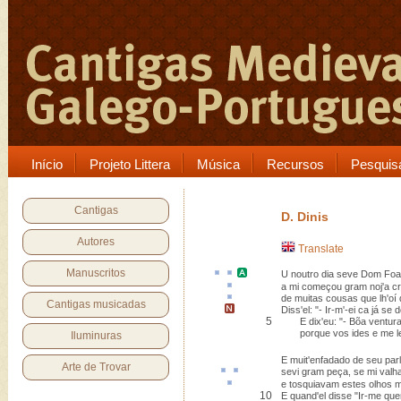
Início
Projeto Littera
Música
Recursos
Pesquis
Cantigas
D. Dinis
Autores
Translate
Manuscritos
U
noutro dia
seve
Dom Fo
a mi começou gram
noj
'a c
de muitas cousas que lh'
oí
Cantigas musicadas
Diss'el: "- Ir-m'-ei
ca já se 
5
E dix'eu: "- Bõa ventura
porque vos ides e me le
Iluminuras
E muit'enfadado de seu par
Arte de Trovar
sevi
gram peça
, se mi valh
e
tosquiavam
estes olhos 
10
E quand'el disse "Ir-me quer