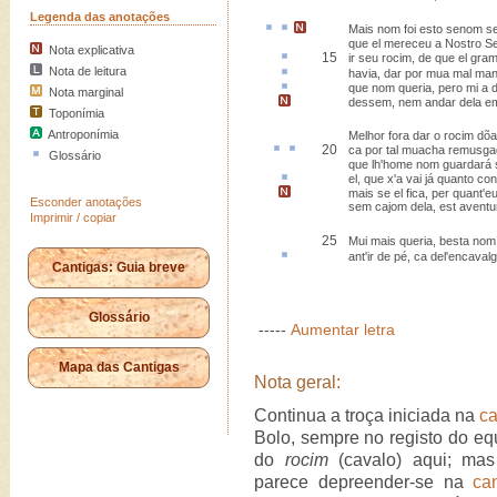
Legenda das anotações
Mais
nom foi
esto
senom
s
que el mereceu a Nostro S
Nota explicativa
15
ir seu rocim, de que el gra
Nota de leitura
havia, dar por mua
mal ma
que nom queria, pero mi a
Nota marginal
dessem, nem andar dela
e
Toponímia
Antroponímia
Melhor fora dar o rocim dõ
20
ca
por tal muacha
remusga
Glossário
que lh'home nom guardará 
el, que x'a vai
já quanto
con
mais se el fica, per quant'e
Esconder anotações
sem cajom dela, est aventu
Imprimir / copiar
25
Mui mais queria, besta no
ant'
ir de pé, ca del'encaval
Cantigas: Guia breve
Glossário
-----
Aumentar letra
Mapa das Cantigas
Nota geral:
Continua a troça iniciada na
ca
Bolo, sempre no registo do eq
do
rocim
(cavalo) aqui; mas
parece depreender-se na
ca