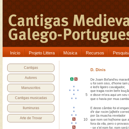
Início
Projeto Littera
Música
Recursos
Pesquis
Cantigas
D. Dinis
Autores
De
Joam Bol'
and'eu maravi
u foi sem siso, d'home tam 
e
led'
e ligeiro cavalgador,
Manuscritos
que
tragia
rocim
bel'e
louçã
5
e disse-m'ora aqui um seu
Cantigas musicadas
que o havia por
mua
cambi
Iluminuras
E deste
câmbio
foi el enga
d'ir dar rocim
[a]feit'
e corre
por ũa
muacha
revelador
Arte de Trovar
10
que nom sei hoj'home
que a
fora da vila,
pero
o
provass
-
se x'el nom for, nom será