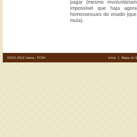
pagar (mesmo involuntária
impossível que haja agora 
homossexuais do visado (que,
mula).
©2011-2012 Littera - FCSH
Início
|
Mapa do S