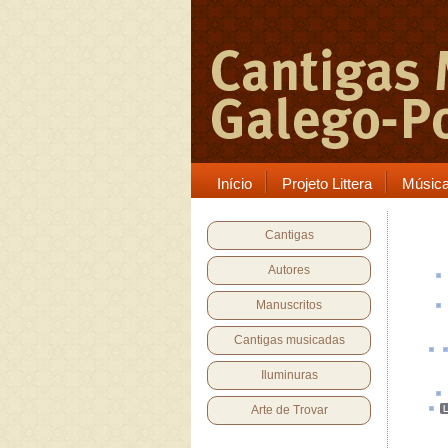
Início
Projeto Littera
Músic
Cantigas
Autores
Manuscritos
Cantigas musicadas
Iluminuras
Arte de Trovar