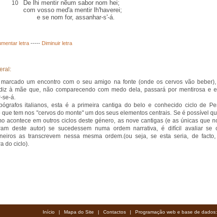
De lhi mentir nẽum sabor nom hei;
10
com vosso med'a mentir lh'haverei;
e se nom for, assanhar-s'-á.
mentar letra
-----
Diminuir letra
eral:
 marcado um encontro com o seu amigo na fonte (onde os cervos vão beber),
diz à mãe que, não comparecendo com medo dela, passará por mentirosa e e
-se-á.
ógrafos italianos, esta é a primeira cantiga do belo e conhecido ciclo de Pe
que tem nos "cervos do monte" um dos seus elementos centrais. Se é possível qu
mo acontece em outros ciclos deste género, as nove cantigas (e as únicas que n
am deste autor) se sucedessem numa ordem narrativa, é difícil avaliar se 
neiros as transcrevem nessa mesma ordem.(ou seja, se esta seria, de facto,
a do ciclo).
Início
|
Mapa do Site
|
Contactos
|
Programação web e base de dados