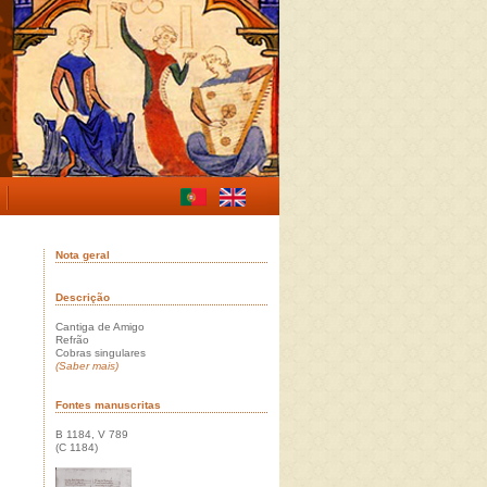
Nota geral
Descrição
Cantiga de Amigo
Refrão
Cobras singulares
(Saber mais)
Fontes manuscritas
B 1184, V 789
(C 1184)