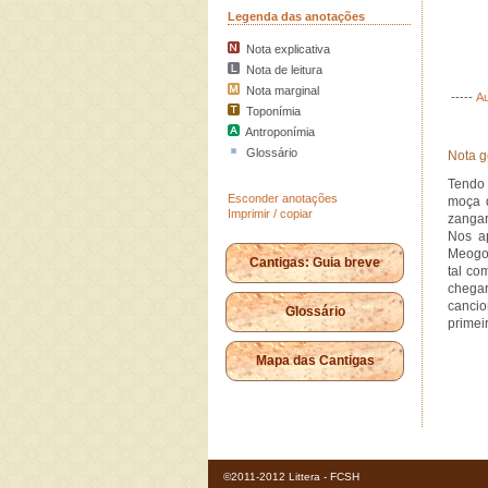
Legenda das anotações
Nota explicativa
Nota de leitura
Nota marginal
-----
Au
Toponímia
Antroponímia
Glossário
Nota g
Tendo
Esconder anotações
moça 
Imprimir / copiar
zangar
Nos ap
Meogo 
Cantigas: Guia breve
tal co
chegar
cancio
Glossário
primeir
Mapa das Cantigas
©2011-2012 Littera - FCSH