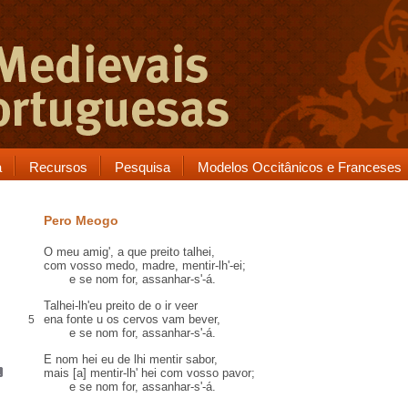
a
Recursos
Pesquisa
Modelos Occitânicos e Franceses
Pero Meogo
O meu amig', a que
preito talhei
,
com vosso medo, madre, mentir-lh'-ei;
e se nom for,
assanhar-s'-á
.
Talhei-lh'eu preito de o ir veer
ena fonte
u
os
cervos
vam bever,
5
e se nom for, assanhar-s'-á.
E nom hei eu de lhi mentir
sabor
,
mais
[a] mentir-lh' hei
com vosso pavor;
e se nom for, assanhar-s'-á.