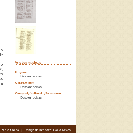
 a
le
Versões musicais
ro
e,
Originais
os
Desconhecidas
os
Contrafactum
 a
Desconhecidas
Composição/Recriação moderna
Desconhecidas
: Pedro Sousa
|
Design de interface: Paula Neves