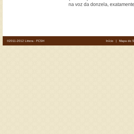
na voz da donzela, exatament
©2011-2012 Littera - FCSH
Início
|
Mapa do S