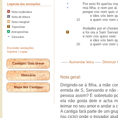
Por
esto
lhi quer'eu ma
Legenda das anotações
mia filha, e nom por
al
,
porque vos nom quis v
Nota explicativa
e ides vós bem qu
Nota de leitura
a quem vos nom qu
15
Nota marginal
Toponímia
Andades por el choran
Antroponímia
e foi ora a
Sam Servan
e nom vos quiso veer;
Glossário
e ides vós bem qu
a quem vos nom qu
20
Esconder anotações
Imprimir / copiar
-----
Aumentar letra
-----
Diminuir 
Cantigas: Guia breve
Glossário
Nota geral:
Dirigindo-se à filha, a mãe co
Mapa das Cantigas
ermida de S, Servando e não 
pessoa assim? É sobretudo por
ela não gosta dele e acha mu
teimar no seu amor e andar a c
A cantiga fará parte de um gr
(ou ciclo) onde o trovador alud