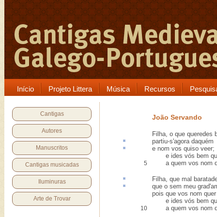
Início
Projeto Littera
Música
Recursos
Pesquis
Cantigas
João Servando
Autores
Filha, o que queredes
partiu-s'agora
daquém
Manuscritos
e nom vos
quiso
veer;
e ides vós bem qu
a quem vos nom qu
5
Cantigas musicadas
Filha, que mal
baratade
Iluminuras
que o
sem meu grad
'a
pois que vos nom quer
Arte de Trovar
e ides vós bem qu
a quem vos nom qu
10