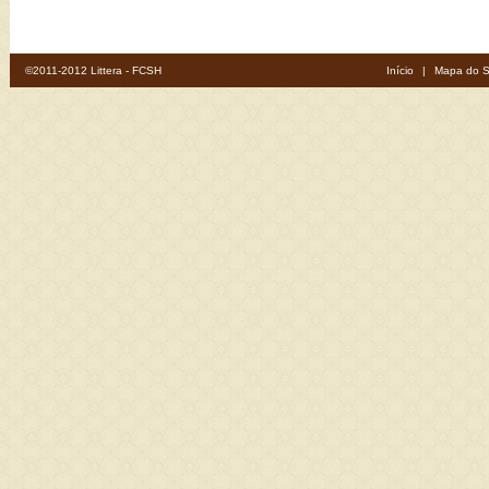
©2011-2012 Littera - FCSH
Início
|
Mapa do S