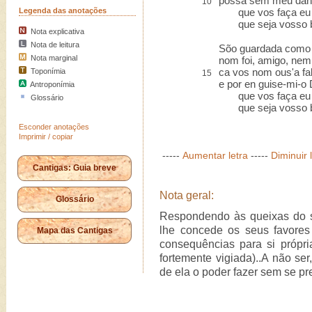
possa sem meu dan',
10
Legenda das anotações
que vos faça eu b
que seja vosso b
Nota explicativa
Nota de leitura
Sõo guardada como 
Nota marginal
nom foi, amigo, nem
ca vos nom ous'a fa
Toponímia
15
e por en guise-mi-o 
Antroponímia
que vos faça eu b
Glossário
que seja vosso b
Esconder anotações
Imprimir / copiar
-----
Aumentar letra
-----
Diminuir 
Cantigas: Guia breve
Nota geral:
Glossário
Respondendo às queixas do s
lhe concede os seus favores
Mapa das Cantigas
consequências para si própri
fortemente vigiada)..A não se
de ela o poder fazer sem se pre