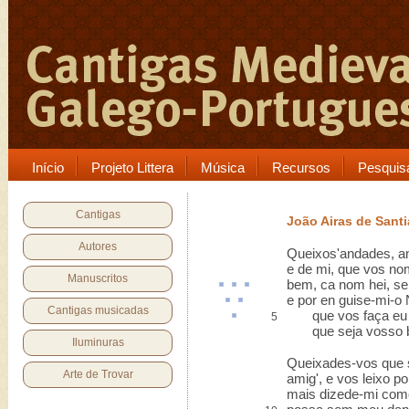
Início
Projeto Littera
Música
Recursos
Pesquis
Cantigas
João Airas de Sant
Autores
Queixos'andades, a
e de mi, que vos no
Manuscritos
bem,
ca
nom hei, 
e
por en
guise-mi-o
N
Cantigas musicadas
que vos faça eu
5
que seja vosso b
Iluminuras
Queixades-vos que 
Arte de Trovar
amig', e vos leixo po
mais dizede-mi com