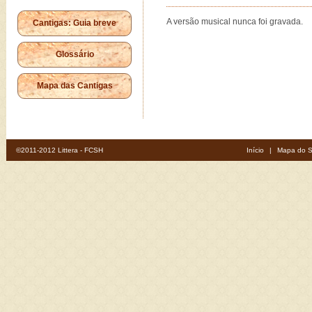
A versão musical nunca foi gravada.
Cantigas: Guia breve
Glossário
Mapa das Cantigas
©2011-2012 Littera - FCSH
Início
|
Mapa do S