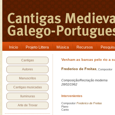
Início
Projeto Littera
Música
Recursos
Pesquis
Venham as barcas pelo rio a s
Cantigas
Frederico de Freitas
Autores
, Compositor
Manuscritos
Composição/Recriação moderna
28/02/1962
Cantigas musicadas
Intervenientes
Iluminuras
Compositor
Frederico de Freitas
Arte de Trovar
Piano
Canto