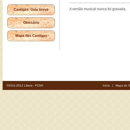
A versão musical nunca foi gravada.
Cantigas: Guia breve
Glossário
Mapa das Cantigas
©2011-2012 Littera - FCSH
Início
|
Mapa do S