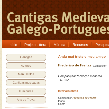
Início
Projeto Littera
Música
Recursos
Pesquis
Anda mui triste o meu amigo
Cantigas
Frederico de Freitas
Autores
, Compositor
Manuscritos
Composição/Recriação moderna
11/1962
Cantigas musicadas
Intervenientes
Iluminuras
Compositor
Frederico de Freitas
Arte de Trovar
Piano
Canto