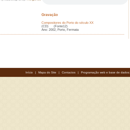
Gravação
Compositores do Porto do século XX
(CD) (Fonte12)
Ano: 2002, Porto, Fermata
Início
|
Mapa do Site
|
Contactos
|
Programação web e base de dados