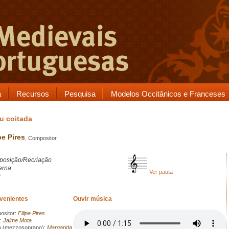
a
Recursos
Pesquisa
Modelos Occitânicos e Franceses
eu coitada
pe Pires
, Compositor
osição/Recriação
erna
Ver pauta
9
rvenientes
Ouvir música
sitor:
Filipe Pires
:
Jaime Mota
o (mezzosoprano):
Margarida