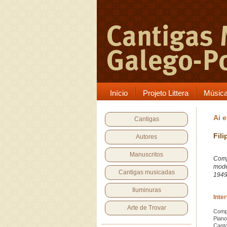
Início
Projeto Littera
Músic
Ai 
Cantigas
Fili
Autores
Manuscritos
Comp
mod
Cantigas musicadas
194
Iluminuras
Inte
Arte de Trovar
Compo
Piano
Cant