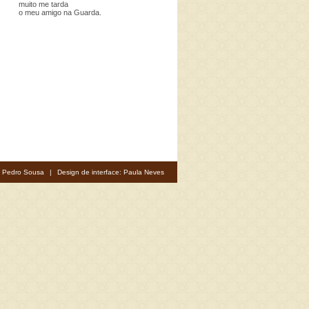
muito me tarda
o meu amigo na Guarda.
: Pedro Sousa
|
Design de interface: Paula Neves