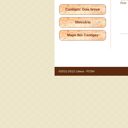
Reis
Cantigas: Guia breve
Glossário
Mapa das Cantigas
©2011-2012 Littera - FCSH