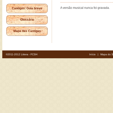
A versão musical nunca foi gravada.
Cantigas: Guia breve
Glossário
Mapa das Cantigas
©2011-2012 Littera - FCSH
Início
|
Mapa do S