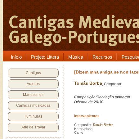
Início
Projeto Littera
Música
Recursos
Pesquis
[Dizem mha amiga se non faze
Cantigas
Tomás Borba
Autores
, Compositor
Manuscritos
Composição/Recriação moderna
Década de 20/30
Cantigas musicadas
Intervenientes
Iluminuras
Compositor
Tomás Borba
Arte de Trovar
Harpa/piano
Canto