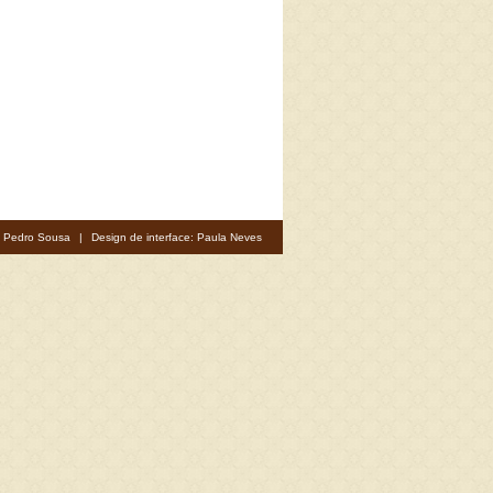
: Pedro Sousa
|
Design de interface: Paula Neves