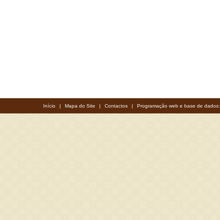
Início
|
Mapa do Site
|
Contactos
|
Programação web e base de dados