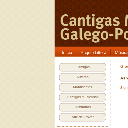
Início
Projeto Littera
Músic
Glo
Cantigas
Autores
Asp
Manuscritos
Sign
Cantigas musicadas
Iluminuras
Arte de Trovar