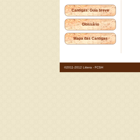
Cantigas: Guia breve
Glossário
Mapa das Cantigas
©2011-2012 Littera - FCSH