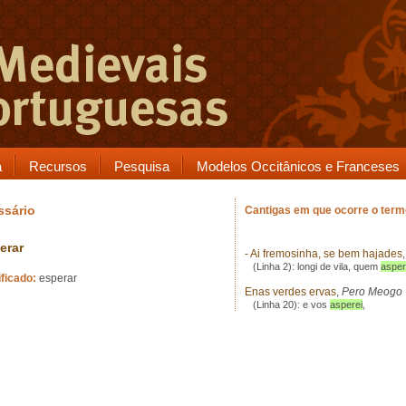
a
Recursos
Pesquisa
Modelos Occitânicos e Franceses
ssário
Cantigas em que ocorre o term
erar
- Ai fremosinha, se bem hajades
(Linha 2): longi de vila, quem
aspe
ificado:
esperar
Enas verdes ervas
,
Pero Meogo
(Linha 20): e vos
asperei
,