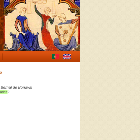
o
,
Bernal de Bonaval
rades
?