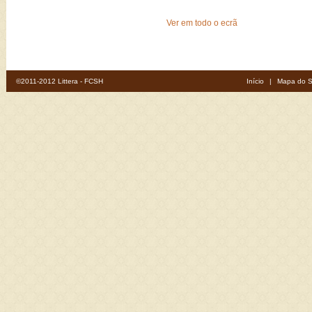
Ver em todo o ecrã
©2011-2012 Littera - FCSH
Início
|
Mapa do S