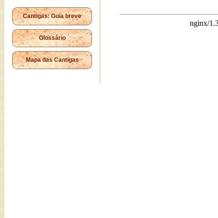
Cantigas: Guia breve
Glossário
Mapa das Cantigas