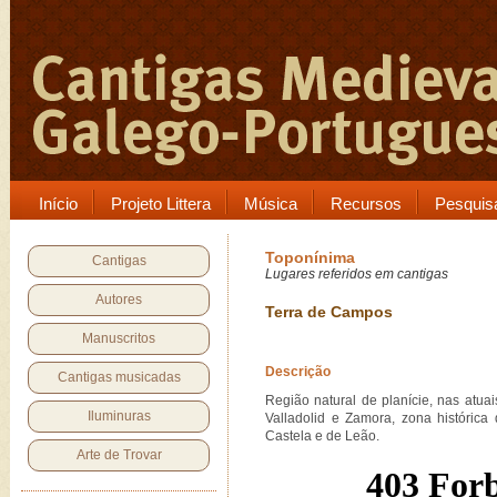
Início
Projeto Littera
Música
Recursos
Pesquis
Toponínima
Cantigas
Lugares referidos em cantigas
Autores
Terra de Campos
Manuscritos
Descrição
Cantigas musicadas
Região natural de planície, nas atuai
Iluminuras
Valladolid e Zamora, zona histórica 
Castela e de Leão.
Arte de Trovar