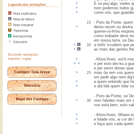
E se peç'algo, vedes
q
Legenda das anotações
nom podemos todos
gu
come vós, que guaride
Nota explicativa
Nota de leitura
- Pero da Ponte, quem
15
Nota marginal
desta razom ou doutra
Toponímia
querrei-vo-lh'eu respon
como trobador deve re
Antroponímia
em nossa terra, se De
Glossário
a tod'o 'scudeiro que 
20
as mais das gentes l
Esconder anotações
Imprimir / copiar
- Afons'Anes, est'é m
e per
esto
dev'eu a
gua
e per servir donas qua
Cantigas: Guia breve
mais ũa
rem
vos quero 
25
em pedir algo nom dig
a quem entendo que
f
Glossário
e
alá
lide quem lidar so
- Pero da Ponte, se D
Mapa das Cantigas
nom faledes mais em 
30
vos está bem, esto sa
- Afons'Anes,
filharei 
e lidade vós, ai
cor
de 
e faça
quis cada quem