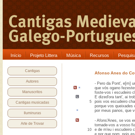
Início
Projeto Littera
Música
Recursos
Pesquis
Cantigas
Afonso Anes do C
Autores
- Pero da Pont', e[m] 
que vós
ogano
fezeste
Manuscritos
foste-vos i escudeiro 
E dized'ora tant', ai
tro
pois vos escudeiro cha
5
Cantigas musicadas
porque vos queixades 
por meus
panos
, que 
Iluminuras
- Afons'Anes, se vos e
Arte de Trovar
tornade-vos a vosso fi
e de m'eu i escudeiro 
10
e por que nom, pois es