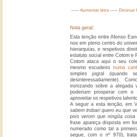
-----
Aumentar letra
-----
Diminuir 
Nota geral:
Esta tenção entre Afonso Ea
nos em pleno centro do unive
hierarquias, e respetivos dir
estatuto social entre Cotom e 
Cotom ataca aqui o seu col
mesmo escudeiro
numa cant
simples jogral (quando s
desinteressadamente). Co
ironizando sobre a alegada 
poderiam prosperar com o 
aproveitar os respetivos talent
A seguir a esta tenção, em V
sabem trobar/ quero eu que ve
pois verom que ningũa cosa
frase apareça disposta em fo
numerado como tal a primei
segue, com o nº 970), trat