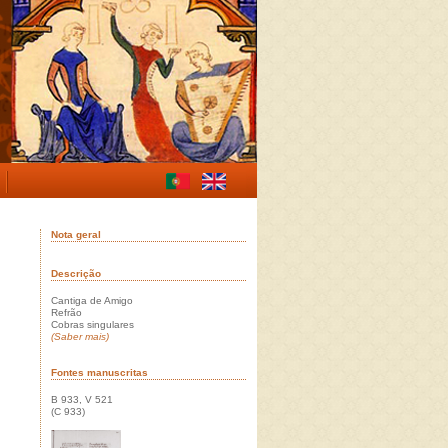
Nota geral
Descrição
Cantiga de Amigo
Refrão
Cobras singulares
(Saber mais)
Fontes manuscritas
B 933, V 521
(C 933)