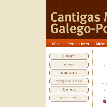
Início
Projeto Littera
Músic
Cantigas
Autores
Manuscritos
Cantigas musicadas
Iluminuras
Arte de Trovar