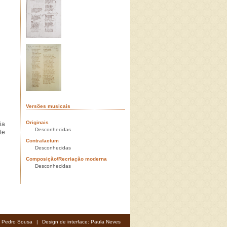
Versões musicais
Originais
ia
Desconhecidas
te
Contrafactum
Desconhecidas
Composição/Recriação moderna
Desconhecidas
: Pedro Sousa
|
Design de interface: Paula Neves