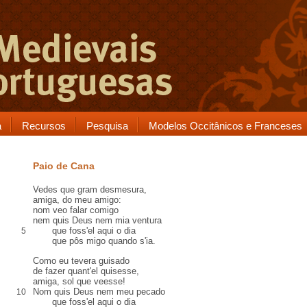
a
Recursos
Pesquisa
Modelos Occitânicos e Franceses
Paio de Cana
Vedes que gram
desmesura
,
amiga, do meu amigo:
nom veo falar comigo
nem quis Deus nem mia ventura
que foss'el aqui o dia
5
que
pôs
migo
quando s'ia.
Como eu tevera
guisado
de fazer quant'el quisesse,
amiga,
sol que
veesse!
Nom quis Deus
nem meu pecado
10
que foss'el aqui o dia