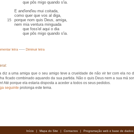
que pôs migo quando s'ia.
E and'
end'
eu mui coitada,
como quer que vos
al
diga,
porque nom quis Deus, amiga,
15
nem mia ventura
minguada
que foss'el aqui o dia
que pôs migo quando s'ia.
mentar letra
-----
Diminuir letra
eral:
 diz a uma amiga que o seu amigo teve a crueldade de não vir ter com ela no d
nha ficado combinado aquando da sua partida. Não o quis Deus nem a sua má sor
! Até porque ela estaria disposta a aceder a todos os seus pedidos.
iga seguinte
prolonga este tema.
Início
|
Mapa do Site
|
Contactos
|
Programação web e base de dados