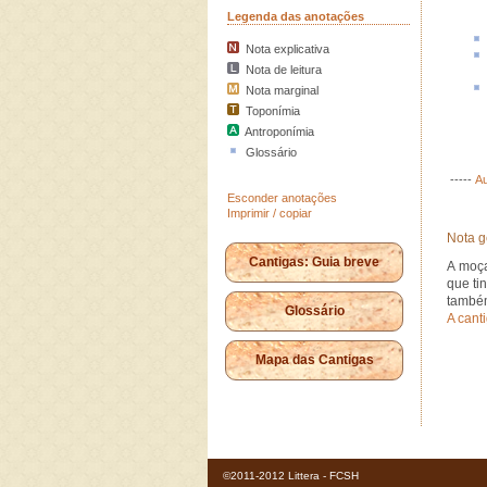
Legenda das anotações
Nota explicativa
Nota de leitura
Nota marginal
Toponímia
Antroponímia
Glossário
-----
Au
Esconder anotações
Imprimir / copiar
Nota g
Cantigas: Guia breve
A moça
que ti
também
Glossário
A cant
Mapa das Cantigas
©2011-2012 Littera - FCSH