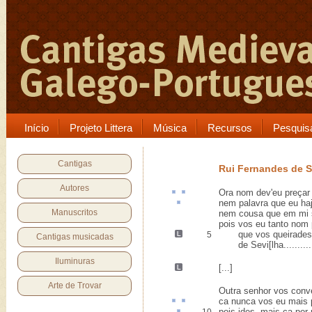
Início
Projeto Littera
Música
Recursos
Pesquis
Cantigas
Rui Fernandes de S
Autores
Ora nom dev'eu
preçar
nem palavra que eu h
Manuscritos
nem cousa que em mi 
pois vos eu tanto nom 
que vos queirades, 
5
Cantigas musicadas
de Sevi[lha...........
Iluminuras
[...]
Arte de Trovar
Outra senhor vos conv
ca nunca vos eu mais
pois ides, mais
ca
por m