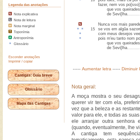
10
fazer, nem vos po[sso]
Legenda das anotações
que vos queirades,
de Sevi[lha...........
Nota explicativa
Nota de leitura
Nunca vos mais pared
Nota marginal
se vos em algũa
sazo
15
Toponímia
com meus desejos ve
Antroponímia
pois m'eu tanto nom po
que vos queirades,
Glossário
de Sevi[lha...........
Esconder anotações
Imprimir / copiar
-----
Aumentar letra
-----
Diminuir 
Cantigas: Guia breve
Nota geral:
Glossário
A moça mostra o seu desagr
querer vir ter com ela, prefer
Mapa das Cantigas
vez que a beleza e as restant
valor para ele, e todas as sua
ele arranjar outra senhora
(quando, eventualmente, lhe v
A cantiga tem sequên
tematicamente, esta pareça c