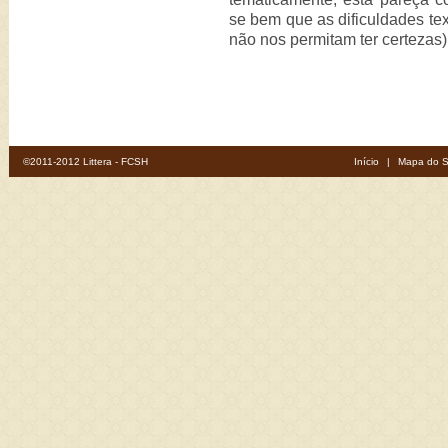
se bem que as dificuldades tex
não nos permitam ter certezas)
©2011-2012 Littera - FCSH
Início
|
Mapa do S