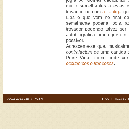
jogral Aº Gomes dedica ao 
muito semelhantes a estas 
trovador, ou com
a cantiga
que
Lias e que vem no final da
semelhante poderia, pois, 
trovador podendo talvez ser 
autobiográfica, ainda que um 
possível.
Acrescente-se que, musicalm
contrafactum
de uma cantiga d
Peire Vidal, como pode ve
occitânicos e franceses
.
©2011-2012 Littera - FCSH
Início
|
Mapa do S