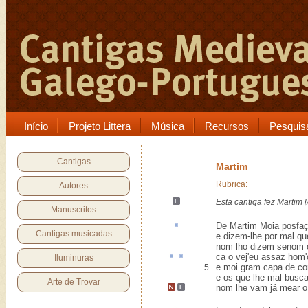
Início
Projeto Littera
Música
Recursos
Pesquis
Cantigas
Martim
Rubrica:
Autores
Esta cantiga
fez Martim [
Manuscritos
De Martim Moia
posfa
Cantigas musicadas
e dizem-lhe por mal qu
nom lho dizem senom 
ca
o vej'eu assaz hom'
Iluminuras
e moi gram capa de cor
5
e os que lhe mal busca
Arte de Trovar
nom lhe vam
já mear
o