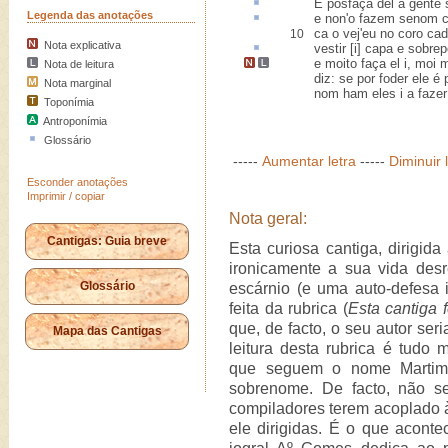
E posfaça del a gente
Legenda das anotações
e non'o fazem senom
ca o vej'eu no coro cad
10
Nota explicativa
vestir [i] capa e
sobrep
e
moito faça el
i, moi 
Nota de leitura
diz
: se por foder ele é
Nota marginal
nom ham eles i a fazer 
Toponímia
Antroponímia
Glossário
-----
Aumentar letra
-----
Diminuir 
Esconder anotações
Imprimir / copiar
Nota geral:
Cantigas: Guia breve
Esta curiosa cantiga, dirigida
ironicamente a sua vida des
Glossário
escárnio (e uma auto-defesa i
feita da rubrica (
Esta cantiga 
que, de facto, o seu autor ser
Mapa das Cantigas
leitura desta rubrica é tudo
que seguem o nome Martim,
sobrenome. De facto, não s
compiladores terem acoplado à
ele dirigidas. É o que acont