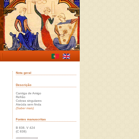
Nota geral
Descrição
Cantiga de Amigo
Refrão
Cobras singulares
Ateúda sem finda
(Saber mais)
Fontes manuscritas
B 838, V 424
(C 838)