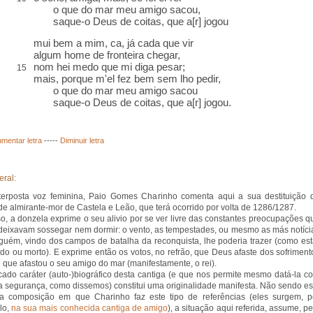
o que do mar meu amigo sacou,
saque-o Deus de coitas, que a[r] jogou
mui bem a mim, ca, já
cada que
vir
algum home de
fronteira
chegar,
nom hei medo que mi diga pesar;
15
mais, porque m'el fez bem sem lho pedir,
o que do mar meu amigo sacou
saque-o Deus de coitas, que a[r] jogou.
mentar letra
-----
Diminuir letra
eral:
terposta voz feminina, Paio Gomes Charinho comenta aqui a sua destituição 
de almirante-mor de Castela e Leão, que terá ocorrido por volta de 1286/1287.
o, a donzela exprime o seu alivio por se ver livre das constantes preocupações q
deixavam sossegar nem dormir: o vento, as tempestades, ou mesmo as más notíci
guém, vindo dos campos de batalha da reconquista, lhe poderia trazer (como est
rido ou morto). E exprime então os votos, no refrão, que Deus afaste dos sofriment
 que afastou o seu amigo do mar (manifestamente, o rei).
ado caráter (auto-)biográfico desta cantiga (e que nos permite mesmo datá-la c
 segurança, como dissemos) constitui uma originalidade manifesta. Não sendo es
a composição em que Charinho faz este tipo de referências (eles surgem, p
lo,
na sua mais conhecida cantiga de amigo
), a situação aqui referida, assume, pe