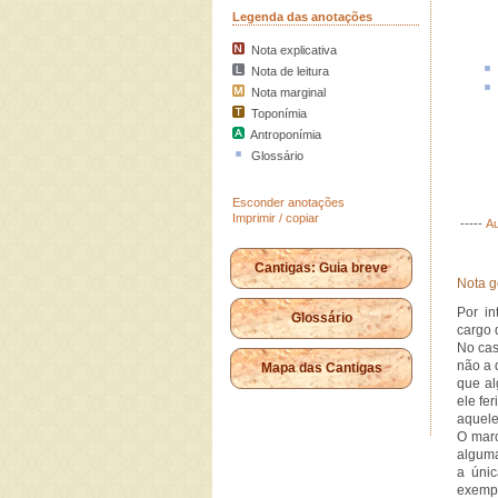
Legenda das anotações
Nota explicativa
Nota de leitura
Nota marginal
Toponímia
Antroponímia
Glossário
Esconder anotações
Imprimir / copiar
-----
Au
Cantigas: Guia breve
Nota g
Por in
Glossário
cargo 
No cas
não a 
Mapa das Cantigas
que al
ele fe
aquele
O marc
alguma
a únic
exemp