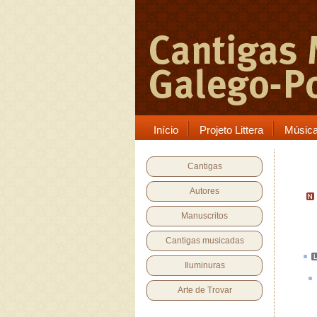
Início
Projeto Littera
Músic
Cantigas
Autores
Manuscritos
Cantigas musicadas
Iluminuras
Arte de Trovar