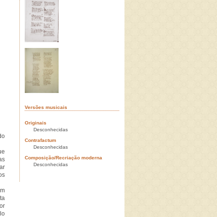
Versões musicais
Originais
Desconhecidas
do
Contrafactum
Desconhecidas
ue
Composição/Recriação moderna
as
Desconhecidas
ar
os
om
ta
or
lo