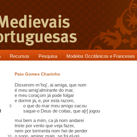
a
Recursos
Pesquisa
Modelos Occitânicos e Franceses
Paio Gomes Charinho
Disserom-m'hoj', ai amiga,
que nom
é meu amig'almirante do mar
,
e meu coraçom já pode folgar
e dormir já, e, por esta razom,
o que do mar meu amigo sacou
5
saque-o Deus de coitas,
que
a[r]
jogou
mui bem a mim,
ca
já nom andarei
triste por vento que veja fazer,
nem por tormenta nom hei de perder
o sono, amiga; mais, se foi el-rei
10