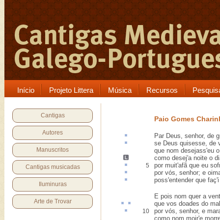
Início
Projeto Littera
Música
Recursos
Pesquis
Cantigas
Paio Gomes Charin
Autores
Par Deus, senhor,
de g
se Deus quisesse, de
Manuscritos
que nom desejass'eu 
como desej'a noite o d
por muit'
afã
que eu sofr
5
Cantigas musicadas
por vós, senhor; e
oima
poss'entender que faç'
Iluminuras
E pois nom quer a ven
Arte de Trovar
que
vos doades
do mal
por vós, senhor, e mar
10
como nom moir'e morre