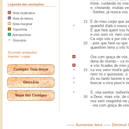
triste, cuidando no vos
Legenda das anotações
e, chorando, muitas ve
- Senhor, já nunca vos 
Nota explicativa
Nota de leitura
E do meu corpo que se
15
Nota marginal
quand'el d'
alá
o vosso 
Toponímia
E que fará quem vos h
e vos nom vir, nem vos
Antroponímia
Ca vejo vós e por vós 
Glossário
- pois que farei ou qu
20
quand'em terra u vós f
Esconder anotações
Imprimir / copiar
Ora
com graça de vós
dona do mundo – ca mui
e vós ficades de mim 
Cantigas: Guia breve
ca vos servi muit'e
gal
25
nom mi o quisestes; e 
d'u eu tanto
lazerei
e se
Glossário
buscar u viva pouc'e 
E, mia senhor,
tod'est
'
Mapa das Cantigas
a Deus; mais vós, de 
30
mui sem vergonha irei p
- ora com graça de vós
-----
Aumentar letra
-----
Diminuir 