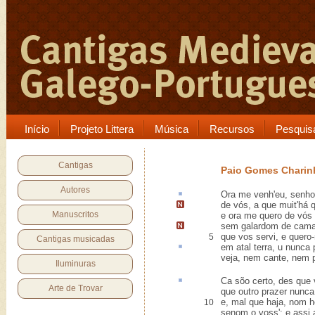
Início
Projeto Littera
Música
Recursos
Pesquis
Cantigas
Paio Gomes Charin
Autores
Ora me venh'eu, senho
de vós,
a que muit'há 
Manuscritos
e ora me quero de vós p
sem galardom de cama
que vos servi
, e quero-
5
Cantigas musicadas
em atal terra,
u
nunca 
veja, nem cante, nem po
Iluminuras
Ca
sõo certo, des que 
Arte de Trovar
que outro prazer nunca
e, mal que haja, nom he
10
senom o voss'; e assi 