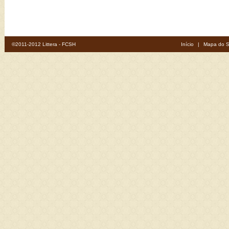
©2011-2012 Littera - FCSH
Início
|
Mapa do S