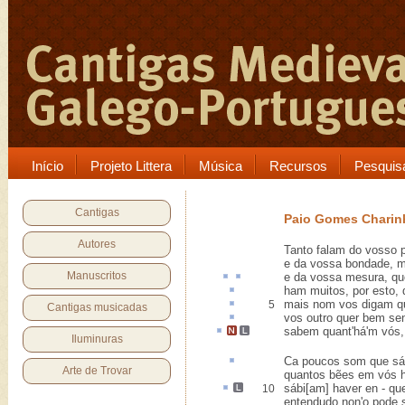
Início
Projeto Littera
Música
Recursos
Pesquis
Cantigas
Paio Gomes Charin
Autores
Tanto falam do vosso 
e da vossa bondade, m
Manuscritos
e da vossa
mesura
, q
ham muitos, por
esto
,
mais nom vos digam 
5
Cantigas musicadas
vos outro quer bem s
sabem
quant'há'm vós
Iluminuras
Ca poucos som que
sá
Arte de Trovar
quantos bẽes em vós 
sábi[am] haver
en
-
qu
10
entendudo non'o pode 