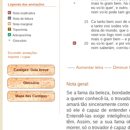
mais lo gram bem,
há 
Legenda das anotações
eu vo-lo quer', e outro
nom vo-lo pode tam gra
Nota explicativa
Nota de leitura
Ca tanto bem ouvi de v
15
Nota marginal
e tanto vos sodes vós
Toponímia
dona do mundo, que o 
veer-vos logo nom cuid'
Antroponímia
mais o gram bem – e 
Glossário
eu vo-lo quer', e por v
20
nom saberám, com'eu m
Esconder anotações
Imprimir / copiar
-----
Aumentar letra
-----
Diminuir 
Cantigas: Guia breve
Glossário
Nota geral:
Se a fama da beleza, bondade 
Mapa das Cantigas
a querer conhecê-la, o trovad
amará tão sinceramente como e
só ele é capaz de entender 
Entendê-las exige inteligênc
têm. Assim, se a sua fama o
morrer, só o trovador é capaz 