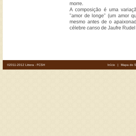
morre.
A composição é uma variaçã
"amor de longe" (um amor q
mesmo antes de o apaixonad
célebre
cans
o de Jaufre Rude
©2011-2012 Littera - FCSH
Início
|
Mapa do S