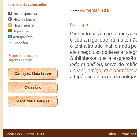
Legenda das anotações
-----
Aumentar letra
Nota explicativa
Nota de leitura
Nota geral:
Nota marginal
Toponímia
Dirigindo-se à mãe, a moça ex
Antroponímia
o seu amigo, que há muito nã
Glossário
o tenha tratado mal, e nada po
ele chegou só pode estar alegr
Esconder anotações
Sublinhe-se que a expressão 
Imprimir / copiar
leda m´and´eu
, serve de refr
Levad´, amigo, que dormides 
Cantigas: Guia breve
a hipótese de as duas cantiga
Glossário
Mapa das Cantigas
©2011-2012 Littera - FCSH
Início
|
Mapa do S