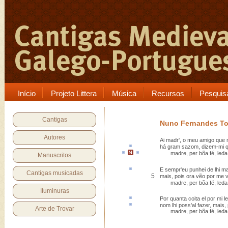
Início
Projeto Littera
Música
Recursos
Pesquis
Cantigas
Nuno Fernandes To
Autores
Ai madr', o meu amigo que 
há gram sazom
, dizem-mi q
madre,
per bõa fé
,
leda
Manuscritos
E sempr'eu
punhei
de lhi ma
Cantigas musicadas
5
mais, pois ora vẽo por me v
madre, per bõa fé, leda 
Iluminuras
Por quanta
coita
el por mi l
nom lhi poss'
al
fazer, mais,
Arte de Trovar
madre, per bõa fé, leda 