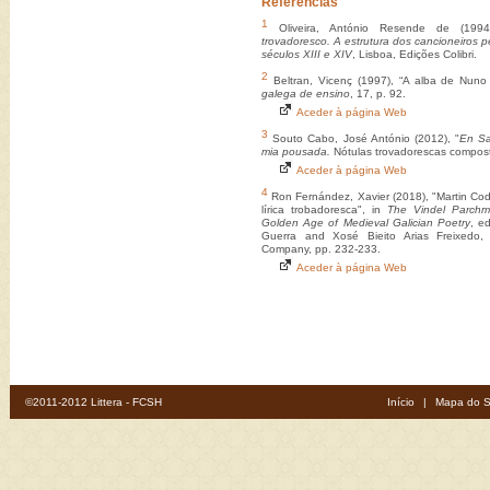
Referências
1
Oliveira, António Resende de (199
trovadoresco. A estrutura dos cancioneiros p
séculos XIII e XIV
, Lisboa, Edições Colibri.
2
Beltran, Vicenç (1997), “A alba de Nuno
galega de ensino
, 17, p. 92.
Aceder à página Web
3
Souto Cabo, José António (2012), "
En Sa
mia pousada.
Nótulas trovadorescas compost
Aceder à página Web
4
Ron Fernández, Xavier (2018), "Martin Co
lírica trobadoresca", in
The Vindel Parchm
Golden Age of Medieval Galician Poetry
, e
Guerra and Xosé Bieito Arias Freixedo,
Company, pp. 232-233.
Aceder à página Web
©2011-2012 Littera - FCSH
Início
|
Mapa do S