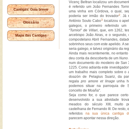
Vicenç Beltran localizou um documen
é referido um João Fernandes Tornio
Cantigas: Guia breve
uma vinha em Córdova, o qual, seg
2
poderia ser irmão do trovador
. Já
3
António Souto Cabo
localizou o ape
Glossário
galegos, o primeiro referindo um
“Turniol” de Villari
, que, em 1262, t
arcebispo João Airas, e o segundo,
Mapa das Cantigas
compostelano Abril Fernandes, datado
sobrinhos seus com este apelido. A s
seria galego, e talvez originário da re
Ainda mais recentemente, no entanto
deu conta da descoberta de um
Nuno 
num documento do mosteiro de San 
1225. Como adianta este investigador
um trabalho mais completo sobre o a
doazón de Pelagius Suariz, da pa
regala
pro amore et linage
unha he
podemos situar na parroquia de 
concello de Moaña".
Seja como for, o que parece cert
desenvolvido a sua atividade trov
meados do século XIII, muito p
castelhana de Fernando III. De resto,
referidos
na sua única cantiga d
parecem apontar nessa direção.