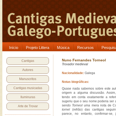
Início
Projeto Littera
Música
Recursos
Pesquis
Nuno Fernandes Torneol
Cantigas
Trovador medieval
Autores
Nacionalidade:
Galega
Manuscritos
Notas biográficas:
Cantigas musicadas
Quase nada sabemos sobre este aut
origem a alguma discussão. Assim
Iluminuras
tendo em conta exatamente a refer
sugeriu que o seu nome poderia ser
sendo
Torneol
uma mera nota de Col
Arte de Trovar
tornel
(refrão) das cantigas seguin
parece, no entanto, confirmar-se, 