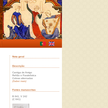
Nota geral
Descrição
Cantiga de Amigo
Refrão e Paralelística
Cobras alternadas
(Saber mais)
Fontes manuscritas
B 641, V 242
(C 641)