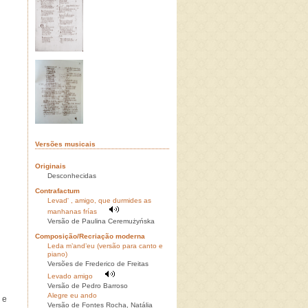
Versões musicais
Originais
Desconhecidas
Contrafactum
Levad' , amigo, que durmides as
manhanas frías
Versão de Paulina Ceremużyńska
Composição/Recriação moderna
Leda m’and’eu (versão para canto e
piano)
Versões de Frederico de Freitas
Levado amigo
Versão de Pedro Barroso
Alegre eu ando
 e
Versão de Fontes Rocha, Natália