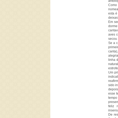
antolo
Como 
nomead
esta é
deixara
Em sen
dorme 
cantav
aves 
secou 
Se a c
primei
canta)
alegri
linha 
natura
estrof
Um pri
indica
reafir
sido i
depois
esse t
tempo 
presen
feliz
insens
De res