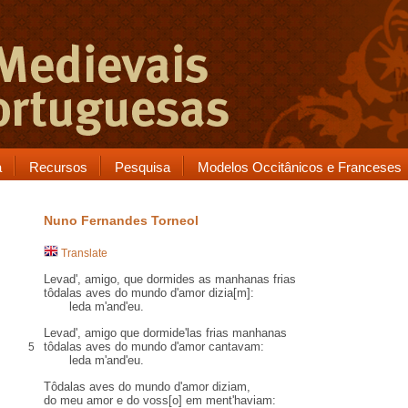
a
Recursos
Pesquisa
Modelos Occitânicos e Franceses
Nuno Fernandes Torneol
Translate
Levad', amigo, que dormides as manhanas frias
tôdalas
aves do mundo d'amor dizia[m]:
leda
m'and'eu
.
Levad', amigo que dormide'las frias manhanas
tôdalas aves do mundo d'amor cantavam:
5
leda m'and'eu.
Tôdalas aves do mundo d'amor diziam,
do meu amor e do voss[o] em ment'haviam: