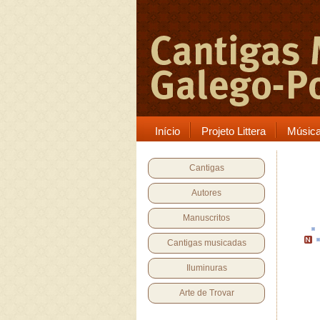
Início
Projeto Littera
Músic
Cantigas
Autores
Manuscritos
Cantigas musicadas
Iluminuras
Arte de Trovar