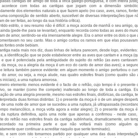
giadas cantigas de amigo de toda a lírica galego-portuguesa, e com inteira justiç
acontece com todas as cantigas que jogam com a dimensão simbólic
amente dos elementos naturais a que fazem apelo (no caso, aves, ramos, fontes
 uma composição de sentido aberto, suscetível de diversas interpretações (que n
m de ser feitas, ao longo da sua história crítica).
tido estrito, o seu resumo não é difícil: a moça acorda de manhã o seu amigo, q
ainda (pede-lhe para se levantar), enquanto recorda como todas as aves do mun
am de amor, sentindo-se ela imensamente alegre. Era o amor entre os dois o que 
comentavam no seu canto. Mas o amigo cortou os ramos em que elas pousavam
as fontes onde bebiam.
antiga nada mais nos diz, duas linhas de leitura parecem, desde logo, evidentes:
ra, a identificação que se pode estabelecer entre as aves que cantam e a moça (q
, e que é potenciada pela ambiguidade do sujeito do refrão (as aves cantavam
a da moça, ou a alegria da moça é um eco do canto de amor das aves); a segun
de leitura também parece evidente: em algum momento o amigo perturbou o cur
l do amor, ou seja, a moça alude, nas quatro estrofes finais (como quatro são 
es iniciais), a uma ruptura amorosa.
meiro elemento menos evidente é o facto de o refrão, cujo tempo é o presente 
tivo, se manter (como lhe compete) inalterado ao longo de toda a cantiga. Es
mação de uma alegria presente, mesmo nas estrofes finais, disfóricas, da cantiga, t
nterpretada duas formas distintas: 1) o presente da moça é o de um alegre desperta
 de uma noite de amor que se sucedeu a uma ruptura, já ultrapassada (recordan
empo melancólico, a moça volta agora a estar alegre); 2) o presente da moça é
da ruptura definitiva, após uma noite que apenas a confirmou - neste caso,
te do refrão nas estrofes finais da cantiga sublinharia, dramaticamente, um tem
 recordado na primeira parte e que não voltará mais (como alguém q
atamente quer continuar a acreditar naquilo que sente terminado).
to, e sem com isto tomarmos partido por qualquer uma das duas interpretaçõ