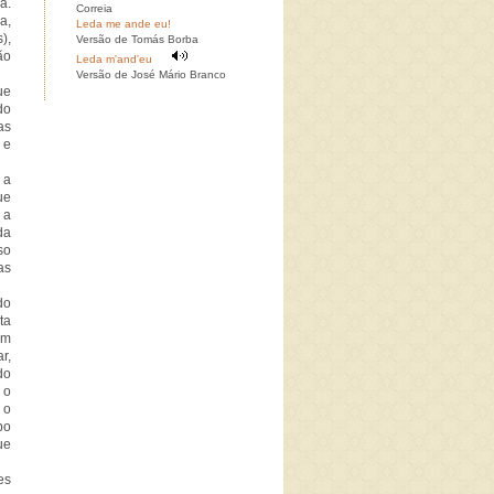
a.
Correia
a,
Leda me ande eu!
),
Versão de Tomás Borba
ão
Leda m'and'eu
Versão de José Mário Branco
ue
do
as
 e
 a
ue
 a
da
so
as
do
ta
em
r,
do
 o
 o
po
ue
es