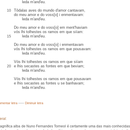
leda m'and'eu.
Tôdalas aves do mundo d'amor cantavam,
10
do meu amor e do voss[o] i
enmentavam
:
leda m'and'eu.
Do meu amor e do voss[o] em ment'haviam
vós lhi
tolhestes
os ramos em que
siíam
:
leda m'and'eu.
15
Do meu amor e do voss[o] i enmentavam
vós lhi tolhestes os ramos em que pousavam:
leda m'and'eu.
Vós lhi tolhestes os ramos em que siíam
e lhis secastes as fontes em que beviam;
20
leda m'and'eu.
Vós lhi tolhestes os ramos em que pousavam
e lhis secastes as fontes
u
se banhavam;
leda m'and'eu.
mentar letra
-----
Diminuir letra
eral:
agnífica alba de Nuno Fernandes Torneol é certamente uma das mais conhecidas