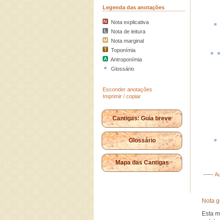
Legenda das anotações
Nota explicativa
Nota de leitura
Nota marginal
Toponímia
Antroponímia
Glossário
Esconder anotações
Imprimir / copiar
Cantigas: Guia breve
Glossário
Mapa das Cantigas
-----
Au
Nota g
Esta m