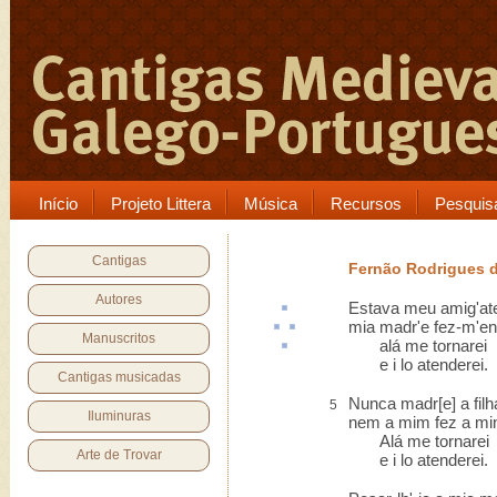
Início
Projeto Littera
Música
Recursos
Pesquis
Cantigas
Fernão Rodrigues d
Autores
Estava meu amig'
at
mia madr'e fez-m'
en
Manuscritos
alá
me tornarei
e i lo atenderei.
Cantigas musicadas
Nunca madr[e] a fil
5
Iluminuras
nem a mim fez a min
Alá me tornarei
Arte de Trovar
e i lo atenderei.