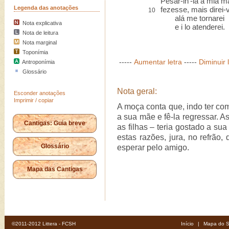
Pesar-lh'-ia a mia m
Legenda das anotações
fezesse, mais direi-v
10
alá me tornarei
Nota explicativa
e i lo atenderei.
Nota de leitura
Nota marginal
Toponímia
-----
Aumentar letra
-----
Diminuir 
Antroponímia
Glossário
Nota geral:
Esconder anotações
Imprimir / copiar
A moça conta que, indo ter co
a sua mãe e fê-la regressar. 
Cantigas: Guia breve
as filhas – teria gostado a s
estas razões, jura, no refrão,
Glossário
esperar pelo amigo.
Mapa das Cantigas
©2011-2012 Littera - FCSH
Início
|
Mapa do S