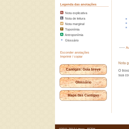
Legenda das anotações
Nota explicativa
Nota de leitura
Nota marginal
Toponímia
Antroponímia
Glossário
-----
Au
Esconder anotações
Imprimir / copiar
Nota g
Cantigas: Guia breve
O trov
sua co
Glossário
Mapa das Cantigas
©2011-2012 Littera - FCSH