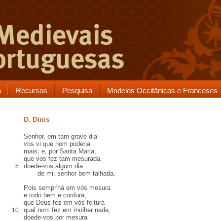
a
Recursos
Pesquisa
Modelos Occitânicos e Franceses
D. Dinis
Senhor, em tam
grave
dia
vos vi
que nom poderia
mais
; e, por Santa Maria,
que vos fez tam
mesurada
,
doede-vos
algum dia
5
de mi, senhor
bem talhada
.
Pois sempr'há em vós
mesura
e todo bem e
cordura
,
que Deus fez em vós feitura
qual nom fez em molher nada
,
10
doede-vos por mesura