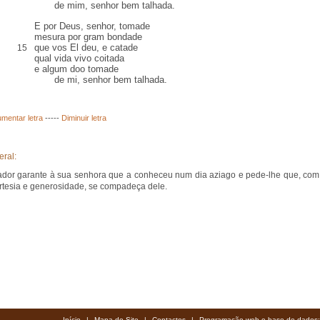
de mim, senhor bem talhada.
E por Deus, senhor, tomade
mesura por gram bondade
que vos El deu, e
catade
15
qual vida vivo
coitada
e algum
doo
tomade
de mi, senhor bem talhada.
mentar letra
-----
Diminuir letra
eral:
ador garante à sua senhora que a conheceu num dia aziago e pede-lhe que, com
rtesia e generosidade, se compadeça dele.
Início
|
Mapa do Site
|
Contactos
|
Programação web e base de dados