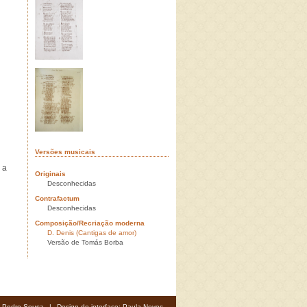
Versões musicais
 a
Originais
Desconhecidas
Contrafactum
Desconhecidas
Composição/Recriação moderna
D. Denis (Cantigas de amor)
Versão de Tomás Borba
: Pedro Sousa
|
Design de interface: Paula Neves