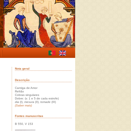
Nota geral
Descrição
Cantiga de Amor
Refrão
Cobras singulares
Dobre: (v. 1 e 5 de cada estrofe)
dia
(I),
mesura
(II),
tomade
(III)
(Saber mais)
Fontes manuscritas
B 550, V 153