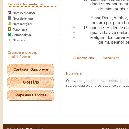
doede-vos por mesu
Legenda das anotações
de mim, senhor b
Nota explicativa
E por Deus, senhor,
Nota de leitura
mesura por gram b
Nota marginal
que vos El deu, e
ca
15
Toponímia
qual vida vivo
coitad
Antroponímia
e algum
doo
tomade
Glossário
de mi, senhor be
Esconder anotações
Imprimir / copiar
-----
Aumentar letra
-----
Diminuir letra
Cantigas: Guia breve
Nota geral:
O trovador garante à sua senhora que 
Glossário
sua cortesia e generosidade, se compa
Mapa das Cantigas
©2011-2012 Littera - FCSH
Início
|
Mapa do S