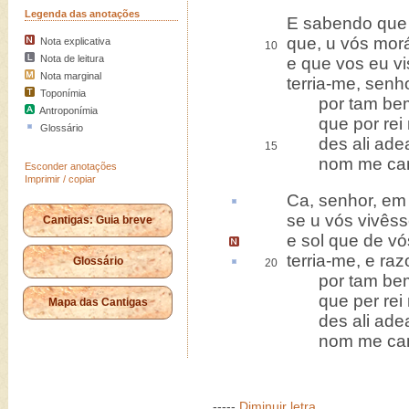
Legenda das anotações
E sabendo que 
que, u vós mor
Nota explicativa
10
Nota de leitura
e que vos eu vi
Nota marginal
terria-me, senh
Toponímia
por tam bem
Antroponímia
que por rei n
Glossário
des ali adea
15
nom me camb
Esconder anotações
Imprimir / copiar
Ca
, senhor, em
se u vós vivês
Cantigas: Guia breve
e sol que de v
terria-me, e
raz
Glossário
20
por tam bem
que per rei n
Mapa das Cantigas
des ali adea
nom me camb
-----
Diminuir letra