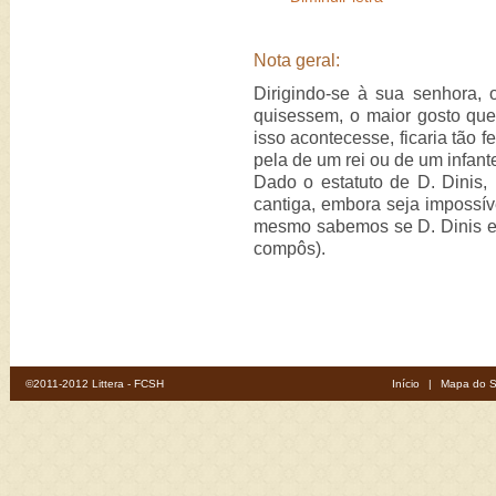
Nota geral:
Dirigindo-se à sua senhora, 
quisessem, o maior gosto que 
isso acontecesse, ficaria tão 
pela de um rei ou de um infant
Dado o estatuto de D. Dinis,
cantiga, embora seja impossí
mesmo sabemos se D. Dinis era
compôs).
©2011-2012 Littera - FCSH
Início
|
Mapa do S