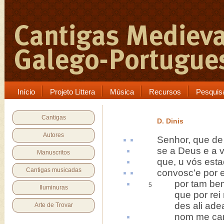
Início
Projeto Littera
Música
Recursos
Pesquis
Cantigas
D. Dinis
Autores
Senhor, que
de
se a Deus e a 
Manuscritos
que,
u
vós esta
Cantigas musicadas
convosc'e por
por tam
be
5
Iluminuras
que por rei n
des ali adea
Arte de Trovar
nom me
ca