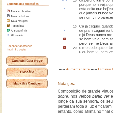
ca perdi o
lume
por 
10
Legenda das anotações
porque nom vej'a q
esta
coita
que hoj'eu
Nota explicativa
que jamais nunca ve
Nota de leitura
se nom vir o parecer
Nota marginal
Ca já ceguei, quand
Toponímia
15
de pram
ceguei eu l
Antroponímia
e já Deus nunca me
Glossário
se bem vejo
, nem s
pero, se me Deus aj
Esconder anotações
e me cedo quiser to
20
Imprimir / copiar
u eu bem vi, bem ve
Cantigas: Guia breve
-----
Aumentar letra
-----
Diminuir 
Glossário
Nota geral:
Mapa das Cantigas
Composição de grande virtuos
dobre
, nos verbos
partir, ver
longe da sua senhora, os seu
perderam toda a luz e ficaram 
entanto, como afirma no final 