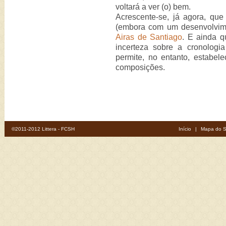
voltará a ver (o) bem.
Acrescente-se, já agora, q
(embora com um desenvolvime
Airas de Santiago
. E ainda q
incerteza sobre a cronologi
permite, no entanto, estabel
composições.
©2011-2012 Littera - FCSH
Início
|
Mapa do S