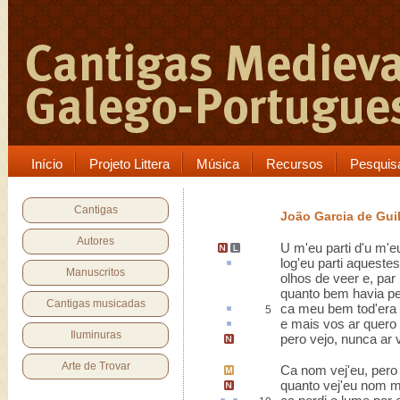
Início
Projeto Littera
Música
Recursos
Pesquis
Cantigas
João Garcia de Gui
Autores
U m'eu parti d'u m'eu
log'eu
parti
aqueste
Manuscritos
olhos de veer e, par
quanto bem havia pe
Cantigas musicadas
ca
meu bem tod'era 
5
e mais vos
ar
quero 
Iluminuras
pero vejo, nunca ar v
Arte de Trovar
Ca nom vej'eu, pero 
quanto vej'eu
nom mi