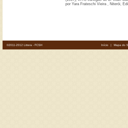
por Yara Frateschi Vieira , Niterói, 
©2011-2012 Littera - FCSH
Início
|
Mapa do S