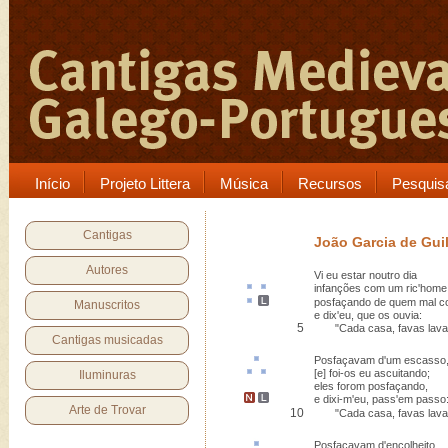
Início
Projeto Littera
Música
Recursos
Pesquis
Cantigas
João Garcia de Gui
Autores
Vi eu estar noutro dia
infanções
com um
ric'home
posfaçando
de
quem mal c
Manuscritos
e dix'eu, que os ouvia:
5
"Cada casa, favas lava
Cantigas musicadas
Posfaçavam d'um
escasso
[e]
foi
-os eu
ascuitando
;
Iluminuras
eles forom posfaçando,
e dixi-m'eu,
pass'em passo
Arte de Trovar
10
"Cada casa, favas lava
Posfaçavam d'
encolheito