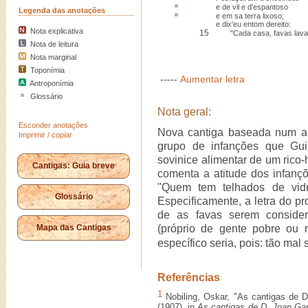
e de vil e d'
espantoso
Legenda das anotações
e em sa terra
lixoso
;
e dix'eu entom dereito:
Nota explicativa
15
"Cada casa, favas lava
Nota de leitura
Nota marginal
Toponímia
-----
Aumentar letra
Antroponímia
Glossário
Nota geral:
Esconder anotações
Nova cantiga baseada num an
Imprimir / copiar
grupo de infanções que Guil
sovinice alimentar de um ric
Cantigas: Guia breve
comenta a atitude dos infançõ
"Quem tem telhados de vidr
Glossário
Especificamente, a letra do pr
de as favas serem conside
Mapa das Cantigas
(próprio de gente pobre ou
específico seria, pois: tão ma
Referências
1
Nobiling, Oskar, "As cantigas de D
(1907), in
As cantigas de D. Joan Gar