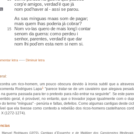
corp
'e amigos, verdad'é que já
nom pod'haver
al
-
assi se parou
.
As sas mínguas maas som de pagar;
mais quem lhas poderia já cobrar?
Nom vo-las quero de mais long
'i
contar
15
senom da guerra: como perdeu i
senhor, parentes, verdad'é que dar
nom lhi pod'em esta
nem si nem si
.
mentar letra
-----
Diminuir letra
eral:
 contra um rico-homem, um pouco obscura devido à ironia subtil que a atravess
1
comenta Rodrigues Lapa
"parece tratar-se de um cavaleiro que alegava pesad
 na guerra passada para ter o pretexto para não entrar na seguinte". Se este pare
sentido geral, é provável, no entanto, que o trovador jogue igualmente com o dup
o do termo "mínguas" - penúria e faltas, defeitos. Como algumas cantigas deste cicl
ível que ela tivesse como contexto a rebelião dos ricos-homens castelhanos cont
 X (1272-1274).
ências
 Manuel Rodrigues (1970),
Cantigas d´Escarnho e de Maldizer dos Cancioneiros Medievais