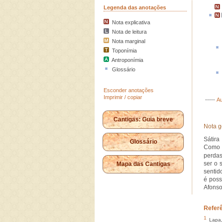
Legenda das anotações
Nota explicativa
Nota de leitura
Nota marginal
Toponímia
Antroponímia
Glossário
Esconder anotações
Imprimir / copiar
-----
Au
Cantigas: Guia breve
Nota g
Sátira
Glossário
Como 
perdas
ser o 
Mapa das Cantigas
sentid
é poss
Afonso
Refer
1
Lapa,