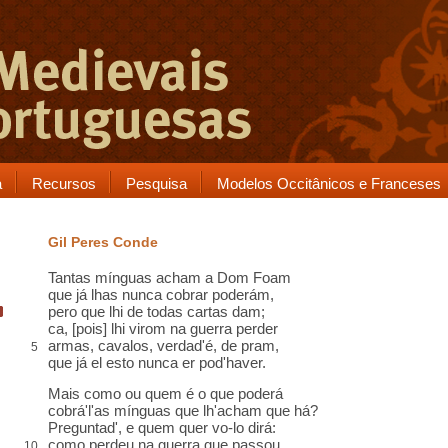
a
Recursos
Pesquisa
Modelos Occitânicos e Franceses
Gil Peres Conde
Tantas
mínguas
acham a Dom Foam
que já lhas nunca
cobrar
poderám,
pero que
lhi de todas
cartas
dam;
ca, [pois] lhi virom na guerra perder
armas, cavalos, verdad'é,
de pram
,
5
que já el
esto
nunca
er
pod'haver.
Mais como ou quem é o que poderá
cobrá'l'as mínguas que lh'acham que há?
Preguntad', e quem quer vo-lo dirá:
como perdeu na guerra que passou
10