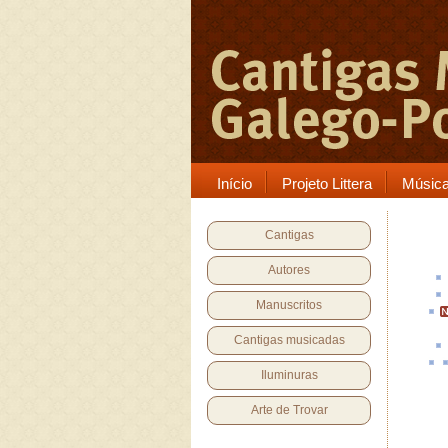
Início
Projeto Littera
Músic
Cantigas
Autores
Manuscritos
Cantigas musicadas
Iluminuras
Arte de Trovar