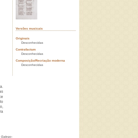
Versões musicais
Originais
Desconhecidas
Contrafactum
Desconhecidas
Composição/Recriação moderna
Desconhecidas
a.
as
ce
lo
o,
ra
 Galego-