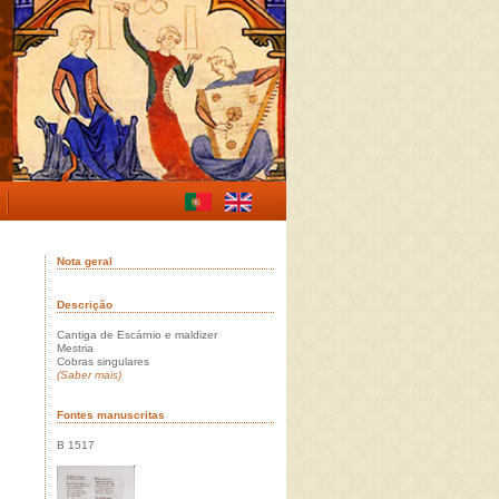
Nota geral
Descrição
Cantiga de Escárnio e maldizer
Mestria
Cobras singulares
(Saber mais)
Fontes manuscritas
B 1517