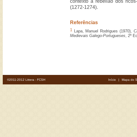
contexto a rebelião dos rico
(1272-1274).
Referências
1
Lapa, Manuel Rodrigues (1970),
C
Medievais Galego-Portugueses
, 2ª E
©2011-2012 Littera - FCSH
Início
|
Mapa do S