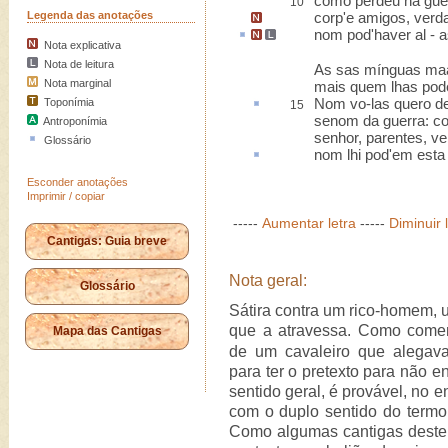
como perdeu na gue
10
Legenda das anotações
corp
'e amigos, verda
nom pod'haver
al
-
a
Nota explicativa
Nota de leitura
As sas mínguas ma
Nota marginal
mais quem lhas pode
Nom vo-las quero de
Toponímia
15
senom da guerra: c
Antroponímia
senhor, parentes, ve
Glossário
nom lhi pod'em est
Esconder anotações
Imprimir / copiar
-----
Aumentar letra
-----
Diminuir 
Cantigas: Guia breve
Nota geral:
Glossário
Sátira contra um rico-homem, u
que a atravessa. Como come
Mapa das Cantigas
de um cavaleiro que alegav
para ter o pretexto para não e
sentido geral, é provável, no 
com o duplo sentido do termo "
Como algumas cantigas deste c