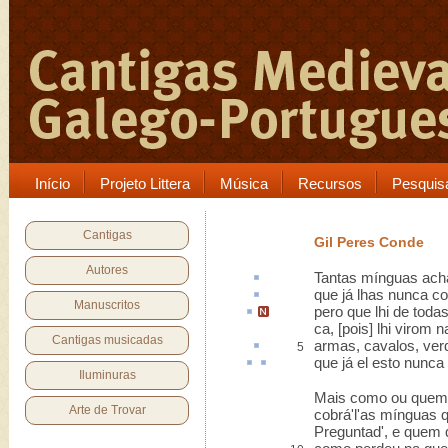
Início
Projeto Littera
Música
Recursos
Pesquis
Cantigas
Gil Peres Conde
Autores
Tantas
mínguas
ach
que já lhas nunca
co
Manuscritos
pero que
lhi de toda
ca, [pois] lhi virom 
Cantigas musicadas
armas, cavalos, ver
5
que já el
esto
nunca
Iluminuras
Mais como ou quem 
Arte de Trovar
cobrá'l'as mínguas 
Preguntad', e quem q